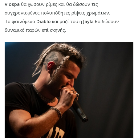
Vlospa
θα χώσουν ρίμες και θα δώσουν τις
συγχρονισμένες πολυπόθητες ρίψεις χρωμάτων.
To φαινόμενο
Diablo
και μαζί του η
Jayla
θα δώσουν
δυναμικό παρών επί σκηνής.