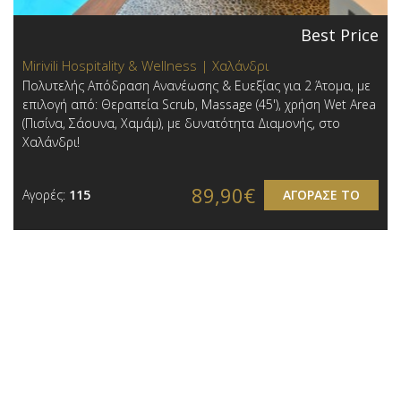
Best Price
Mirivili Hospitality & Wellness | Χαλάνδρι
Πολυτελής Απόδραση Ανανέωσης & Ευεξίας για 2 Άτομα, με
επιλογή από: Θεραπεία Scrub, Massage (45'), χρήση Wet Area
(Πισίνα, Σάουνα, Χαμάμ), με δυνατότητα Διαμονής, στο
Χαλάνδρι!
89,90€
Αγορές:
115
ΑΓΟΡΑΣΕ ΤΟ