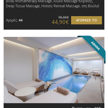
Body Aromatherapy Μassage, Ινδικό Massage Κεφαλής,
Deep Tissue Massage, Holistic Retreat Massage, στη Βούλα!
70,00€
Αγορές:
44
ΑΓΟΡΑΣΕ ΤΟ
44,90€