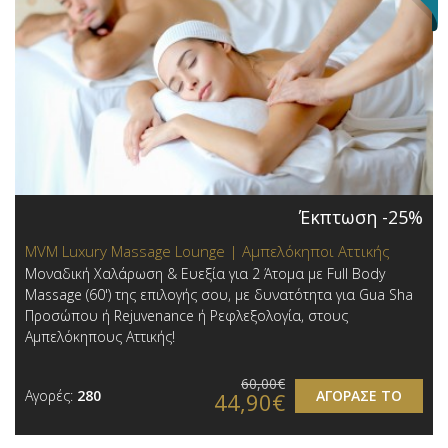
Έκπτωση -25%
MVM Luxury Massage Lounge | Αμπελόκηποι Αττικής
Μοναδική Χαλάρωση & Ευεξία για 2 Άτομα με Full Body
Massage (60') της επιλογής σου, με δυνατότητα για Gua Sha
Προσώπου ή Rejuvenance ή Ρεφλεξολογία, στους
Αμπελόκηπους Αττικής!
60,00€
Αγορές:
280
ΑΓΟΡΑΣΕ ΤΟ
44,90€