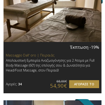
Έκπτωση -19%
Massaggio Dall' oro | Πειραιάς
Απολαυστική Εμπειρία Αναζωογόνησης για 2 Άτομα με Full
Body Massage (60') της επιλογής σου & Δυνατότητα για
Head/Foot Massage, στον Πειραιά!
68,00€
Αγορές:
34
ΑΓΟΡΑΣΕ ΤΟ
54,90€