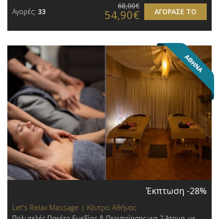
68,00€
Αγορές:
33
ΑΓΟΡΑΣΕ ΤΟ
54,90€
Έκπτωση -28%
Let's Relax Massage | Κέντρο Αθήνας
Πολυτελές Πακέτο Ευεξίας & Περιποίησης για 2 Άτομα, με