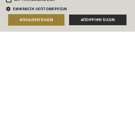
NEWSLETTER
ΕΜΦΆΝΙΣΗ ΛΕΠΤΟΜΕΡΕΙΏΝ
Για να ενημερώνεστε άμεσα για τους Διαγωνισμούς, τα
ΑΠΟΔΟΧΉ ΌΛΩΝ
ΑΠΌΡΡΙΨΗ ΌΛΩΝ
ΑΓΟΡΑΣΕ ΤΟ
Δώρα, τις Νέες Προσφορές & τις Νέες Δωροεπιταγές
του Goldmall
Συμφωνώ με τους
Όρους και τις Προϋποθέσεις
και την
Πολιτική απορρήτου