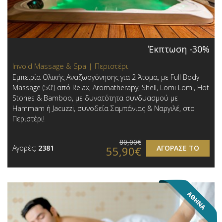
Έκπτωση -30%
Invoid Massage & Spa | Περιστέρι
Εμπειρία Ολικής Αναζωογόνησης για 2 Άτομα, με Full Body
Massage (50') από Relax, Aromatherapy, Shell, Lomi Lomi, Hot
Stones & Bamboo, με δυνατότητα συνδυασμού με
Hammam ή Jacuzzi, συνοδεία Σαμπάνιας & Ναργιλέ, στο
Περιστέρι!
80,00€
Αγορές:
2381
ΑΓΟΡΑΣΕ ΤΟ
55,90€