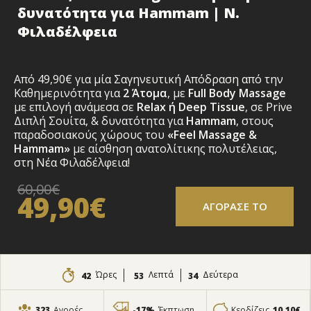
δυνατότητα για Hammam | Ν.
Φιλαδέλφεια
Aπό 49,90€ για μία Σαγηνευτική Απόδραση από την
Καθημερινότητα για
2 Άτομα
, με
Full Body Massage
με επιλογή ανάμεσα σε
Relax ή Deep Tissue
, σε Prive
Διπλή Σουίτα, & δυνατότητα για
Hammam
, στους
παραδοσιακούς χώρους του
«Feel Massage &
Hammam»
με αίσθηση ανατολίτικης πολυτέλειας,
στη Νέα Φιλαδέλφεια!
60,00€
49,90€
ΑΓΟΡΑΣΕ ΤΟ
Ώρες
Λεπτά
Δεύτερα
42
53
33
323
Αγορές
-17%
Έκπτωση
Κερδίζεις
10,10€