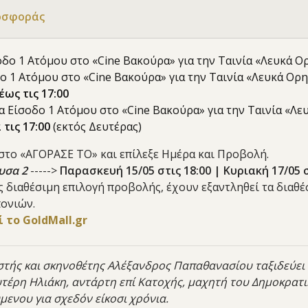
οσφοράς
οδο 1 Ατόμου στο «Cine Βακούρα» για την Ταινία «Λευκά Ορ
δο 1 Ατόμου στο «Cine Βακούρα» για την Ταινία «Λευκά Ορη
έως τις 17:00
ια Είσοδο 1 Ατόμου στο «Cine Βακούρα» για την Ταινία «Λε
 τις 17:00
(εκτός Δευτέρας)
 στο «ΑΓΟΡΑΣΕ ΤΟ» και επίλεξε Ημέρα και Προβολή.
υσα 2
----->
Παρασκευή 15/05 στις 18:00 | Κυριακή 17/05 σ
ις διαθέσιμη επιλογή προβολής, έχουν εξαντληθεί τα διαθ
ονιών.
 το GoldMall.gr
τής και σκηνοθέτης Αλέξανδρος Παπαθανασίου ταξιδεύει σ
τέρη Ηλιάκη, αντάρτη επί Κατοχής, μαχητή του Δημοκρατ
μενου για σχεδόν είκοσι χρόνια.