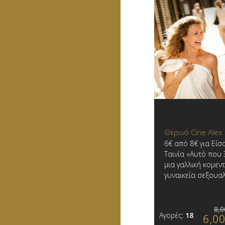
Θερινό Cine Alex
6€ από 8€ για Είσ
Ταινία «Αυτό που 
μια γαλλική κομεντ
γυναικεία σεξουα
8,0
Αγορές:
18
6,0