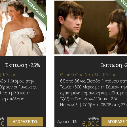
Έκπτωση -25%
Έκπτωση -
 | Κέντρο
Θερινό Cine Ναταλί | Κέντρο
οδο 1 Ατόμου στην
6€ από 8€ για Είσοδο 1 Ατόμου στη
Ξέρουν οι Γυναίκες»,
Ταινία «500 Μέρες με τη Σάμερ», την
ί που μιλά για τη
αγαπημένη ρομαντική κωμωδία, με 
λική απόλαυση!
Τζόζεφ Γκόρντον-Λέβιτ και Ζόι
Ντεσανέλ! | Σάββατο 08/08 στις 23:
0€
8,00€
ΑΓΟΡΑΣΕ ΤΟ
Αγορές:
15
ΑΓΟΡΑΣΕ 
0€
6,00€