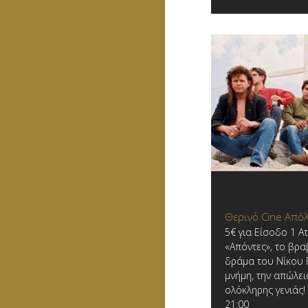
Θερινό Cine Από
5€ για Είσοδο 1 Α
«Απόντες», το βρ
δράμα του Νίκου 
μνήμη, την απώλεια
ολόκληρης γενιάς! 
21:00