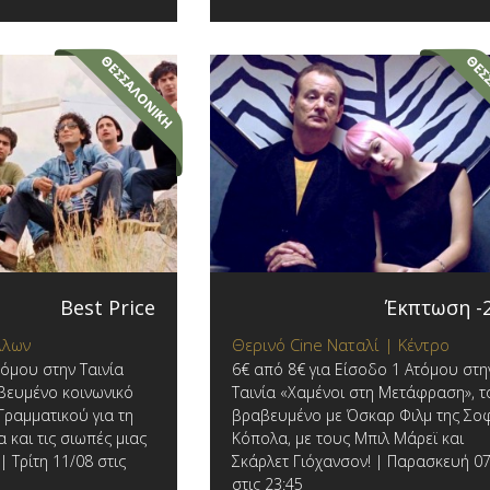
Best Price
Έκπτωση -
λλων
Θερινό Cine Ναταλί | Κέντρο
τόμου στην Ταινία
6€ από 8€ για Είσοδο 1 Ατόμου στη
αβευμένο κοινωνικό
Ταινία «Χαμένοι στη Μετάφραση», τ
Γραμματικού για τη
βραβευμένο με Όσκαρ Φιλμ της Σο
 και τις σιωπές μιας
Κόπολα, με τους Μπιλ Μάρεϊ και
| Τρίτη 11/08 στις
Σκάρλετ Γιόχανσον! | Παρασκευή 0
στις 23:45