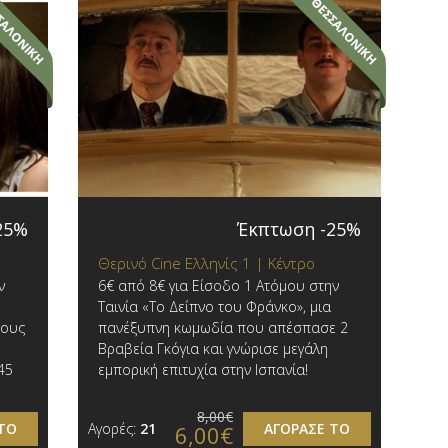
25%
Έκπτωση -25%
Θερινό Cine Ελληνίς 1 | Κέντρο
ν
6€ από 8€ για Είσοδο 1 Ατόμου στην
Ταινία «Το Δείπνο του Φράνκο», μια
τους
πανέξυπνη κωμωδία που απέσπασε 2
Βραβεία Γκόγια και γνώρισε μεγάλη
45
εμπορική επιτυχία στην Ισπανία!
8,00€
ΤΟ
Αγορές:
21
ΑΓΟΡΑΣΕ ΤΟ
6,00€