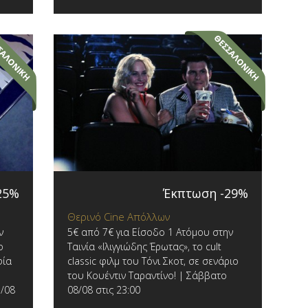
25%
Έκπτωση -29%
Θερινό Cine Απόλλων
ν
5€ από 7€ για Είσοδο 1 Ατόμου στην
ο
Ταινία «Ιλιγγιώδης Έρωτας», το cult
φία
classic φιλμ του Τόνι Σκοτ, σε σενάριο
του Κουέντιν Ταραντίνο! | Σάββατο
7/08
08/08 στις 23:00