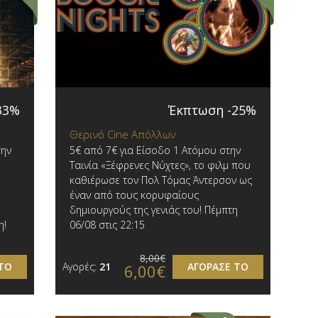
33%
Έκπτωση -25%
Θερινό Cine Απόλλων
την
5€ από 7€ για Είσοδο 1 Ατόμου στην
Ταινία «Ξέφρενες Νύχτες», το φιλμ που
καθιέρωσε τον Πολ Τόμας Άντερσον ως
έναν από τους κορυφαίους
δημιουργούς της γενιάς του! Πέμπτη
η!
06/08 στις 22:15
8,00€
ΤΟ
Αγορές:
21
ΑΓΟΡΑΣΕ ΤΟ
6,00€