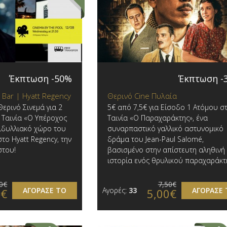
Έκπτωση -50%
Έκπτωση -
 Bar | Hyatt Regency
Θερινό Cine Πυλαία
ερινό Σινεμά για 2
5€ από 7,5€ για Είσοδο 1 Ατόμου σ
! Ταινία «Ο Υπέροχος
Ταινία «Ο Παραχαράκτης», ένα
ειδυλλιακό χώρο του
συναρπαστικό γαλλικό αστυνομικό
το Hyatt Regency, την
δράμα του Jean-Paul Salomé,
στου!
βασισμένο στην απίστευτη αληθινή
ιστορία ενός θρυλικού παραχαράκτ
0€
7,50€
ΑΓΟΡΑΣΕ ΤΟ
Αγορές:
33
ΑΓΟΡΑΣΕ 
0€
5,00€