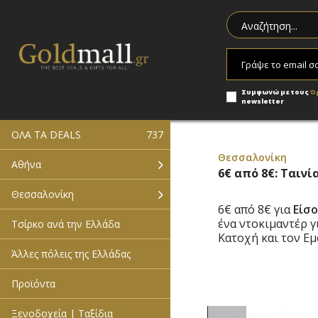
Συμφωνώ με τους
Ό
newsletter
ΟΛΑ ΤΑ DEALS
737
Θεσσαλονίκη
Αθήνα
6€ από 8€: Ταινί
Θεσσαλονίκη
6€ από 8€ για
Είσ
ένα ντοκιμαντέρ γ
Τσίρκο ανά την Ελλάδα
Κατοχή και τον Εμ
Άλλες πόλεις της Ελλάδας
Προϊόντα
Ξενοδοχεία | Ταξίδια