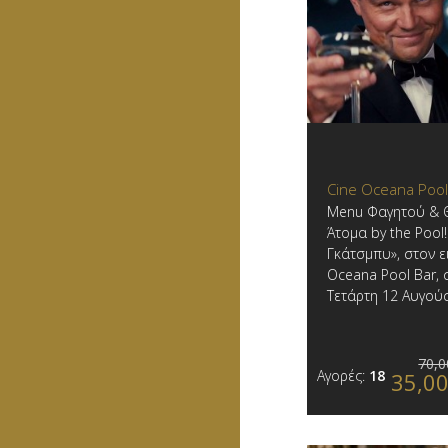
Cine Oceana Pool
Menu Φαγητού & Θ
Άτομα by the Pool
Γκάτσμπυ», στον 
Oceana Pool Bar, σ
Τετάρτη 12 Αυγού
70,0
Αγορές:
18
35,0