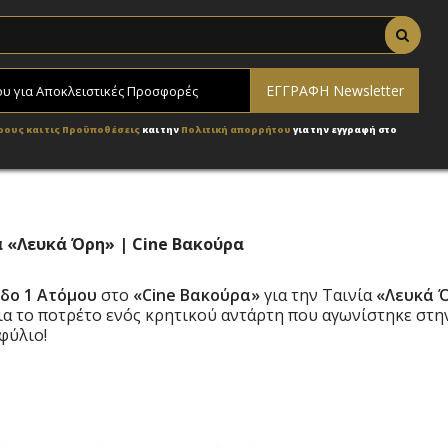
ρους και τις Προϋποθέσεις
και την
Πολιτική απορρήτου
για την εγγραφή στο
α «Λευκά Όρη» | Cine Βακούρα
οδο 1 Ατόμου
στο
«Cine Βακούρα»
για την Ταινία
«Λευκά 
ια το ποτρέτο ενός κρητικού αντάρτη που αγωνίστηκε στη
φύλιο!