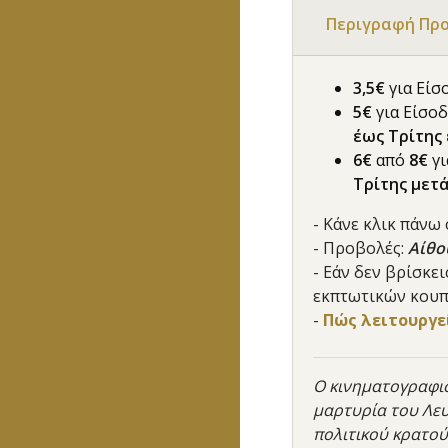
Περιγραφή Πρ
3,5€
για Είσ
5€
για Είσο
έως Τρίτης 
6€
από
8€
γ
Τρίτης μετά
- Κάνε κλικ πάνω
- Προβολές:
Αίθο
- Εάν δεν βρίσκε
εκπτωτικών κουπ
-
Πώς λειτουργεί
Ο κινηματογραφισ
μαρτυρία του Λευ
πολιτικού κρατού