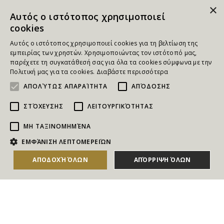
×
Αυτός ο ιστότοπος χρησιμοποιεί
cookies
Αυτός ο ιστότοπος χρησιμοποιεί cookies για τη βελτίωση της
εμπειρίας των χρηστών. Χρησιμοποιώντας τον ιστότοπό μας,
παρέχετε τη συγκατάθεσή σας για όλα τα cookies σύμφωνα με την
Πολιτική μας για τα cookies.
Διαβάστε περισσότερα
ΑΠΟΛΎΤΩΣ ΑΠΑΡΑΊΤΗΤΑ
ΑΠΌΔΟΣΗΣ
ΣΤΌΧΕΥΣΗΣ
ΛΕΙΤΟΥΡΓΙΚΌΤΗΤΑΣ
ΜΗ ΤΑΞΙΝΟΜΗΜΈΝΑ
NEWSLETTER
ΕΜΦΆΝΙΣΗ ΛΕΠΤΟΜΕΡΕΙΏΝ
Για να ενημερώνεστε άμεσα για τους Διαγωνισμούς, τα
ΑΠΟΔΟΧΉ ΌΛΩΝ
ΑΠΌΡΡΙΨΗ ΌΛΩΝ
Δώρα, τις Νέες Προσφορές & τις Νέες Δωροεπιταγές
του Goldmall