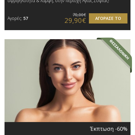
σφριγηλότητα & λάμψη, στην περιοχή Αγίας Σοφίας!
70,00€
Αγορές:
57
ΑΓΟΡΑΣΕ ΤΟ
29,90€
Έκπτωση -60%