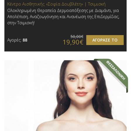
Κέντρο Αισθητικής «Σοφία Δουβλέτη» | Τσιμισκή
Ολοκληρωμένη Θεραπεία Δερμοαπόξεσης με Διαμάντι, για
Απολέπιση, Αναζοωγόνηση και Ανανέωση της Επιδερμίδας,
στην Τσιμισκή!
50,00€
Αγορές:
88
ΑΓΟΡΑΣΕ ΤΟ
19,90€