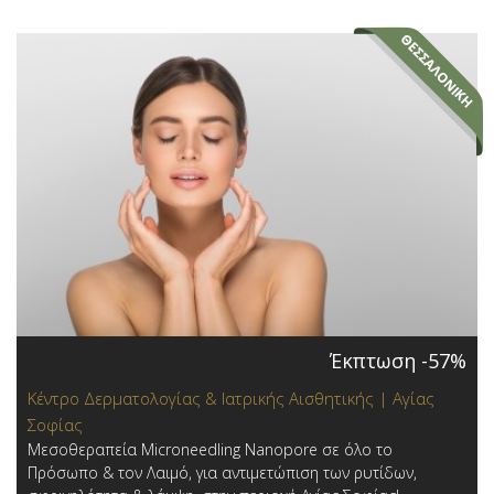
Έκπτωση -57%
Κέντρο Δερματολογίας & Ιατρικής Αισθητικής | Αγίας
Σοφίας
Μεσοθεραπεία Microneedling Nanopore σε όλο το
Πρόσωπο & τον Λαιμό, για αντιμετώπιση των ρυτίδων,