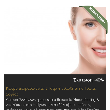
Έκπτωση -40%
Κέντρο Δερματολογίας & Ιατρικής Αισθητικής | Αγίας
Σοφίας
Carbon Peel Laser, η κορυφαία θεραπεία Ήπιου Peeling &
Απολέπισης στο Hollywood, για εξάλειψη των πόρων,
ανάπλαση και αναζωογόνηση, στην περιοχή Αγίας Σοφίας!