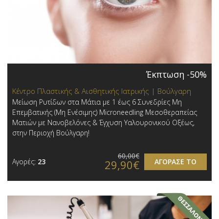
Έκπτωση -50%
Κέντρο Πλαστικής & Αισθητικής Ιατρικής | Βούλγαρη
Μείωση Ρυτίδων στα Μάτια με 1 έως 6 Συνεδρίες Μη
Επεμβατικής (Μη Ενέσιμης) Microneedling Μεσοθεραπείας
Ματιών με Νανοβελόνες & Έγχυση Υαλουρονικού Οξέως,
στην Περιοχή Βούλγαρη!
60,00€
Αγορές:
23
ΑΓΟΡΑΣΕ ΤΟ
29,90€