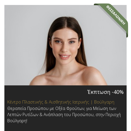
Έκπτωση -40%
Κέντρο Πλαστικής & Αισθητικής Ιατρικής | Βούλγαρη
Θεραπεία Προσώπου με Οξέα Φρούτων, για Μείωση των
Λεπτών Ρυτίδων & Ανάπλαση του Προσώπου, στην Περιοχή
Βούλγαρη!