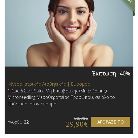
Έκπτωση -40%
Κέντρο Ιατρικής Αισθητικής | Εύοσμος
1 έως 6 Συνεδρίες Μη Επεμβατικής (Μη Ενέσιμης)
Microneedling Μεσοθεραπείας Προσώπου, σε όλο το
Πρόσωπο, στον Εύοσμο!
50,00€
Αγορές:
22
ΑΓΟΡΑΣΕ ΤΟ
29,90€