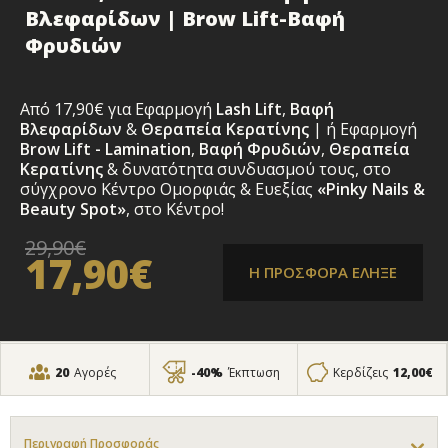
Βλεφαρίδων | Brow Lift-Βαφή
Φρυδιών
Από 17,90€ για Εφαρμογή
Lash Lift
,
Βαφή
Βλεφαρίδων
&
Θεραπεία Κερατίνης
| ή Εφαρμογή
Brow Lift - Lamination
,
Βαφή Φρυδιών
,
Θεραπεία
Κερατίνης
& δυνατότητα συνδυασμού τους, στο
σύγχρονο Κέντρο Ομορφιάς & Ευεξίας
«Pinky Nails &
Beauty Spot»
, στο Κέντρο!
29,90€
17,90€
Η ΠΡΟΣΦΟΡΑ ΕΛΗΞΕ
20
Αγορές
-40%
Έκπτωση
Κερδίζεις
12,00€
Περιγραφή Προσφοράς