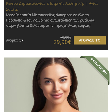
Κέντρο Δερματολογίας & Ιατρικής Αισθητικής | Αγίας
Σοφίας
Μεσοθεραπεία Microneedling Nanopore σε όλο το
Πρόσωπο & τον Λαιμό, για αντιμετώπιση των ρυτίδων,
σφριγηλότητα & λάμψη, στην περιοχή Αγίας Σοφίας!
70,00€
Αγορές:
57
ΑΓΟΡΑΣΕ ΤΟ
29,90€