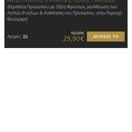
Κέντρο Πλαστικής & Αισθητικής Ιατρικής | Βούλγαρη
Θεραπεία Προσώπου με Οξέα Φρούτων, για Μείωση των
Λεπτών Ρυτίδων & Ανάπλαση του Προσώπου, στην Περιοχή
Βούλγαρη!
50,00€
Αγορές:
22
ΑΓΟΡΑΣΕ ΤΟ
29,90€