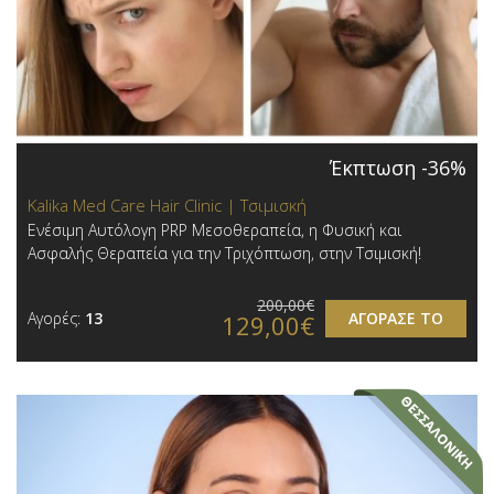
Έκπτωση -36%
Kalika Med Care Hair Clinic | Τσιμισκή
Ενέσιμη Αυτόλογη PRP Μεσοθεραπεία, η Φυσική και
Ασφαλής Θεραπεία για την Τριχόπτωση, στην Τσιμισκή!
200,00€
Αγορές:
13
ΑΓΟΡΑΣΕ ΤΟ
129,00€