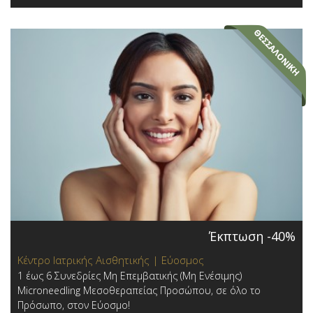
Έκπτωση -40%
Κέντρο Ιατρικής Αισθητικής | Εύοσμος
1 έως 6 Συνεδρίες Μη Επεμβατικής (Μη Ενέσιμης)
Microneedling Μεσοθεραπείας Προσώπου, σε όλο το
Πρόσωπο, στον Εύοσμο!