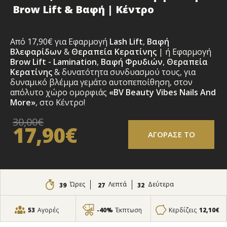
Brow Lift & Βαφή | Κέντρο
Από 17,90€ για Εφαρμογή
Lash Lift
,
Βαφή
Βλεφαρίδων
&
Θεραπεία Κερατίνης
| ή Εφαρμογή
Brow Lift
- Lamination
,
Βαφή Φρυδιών
,
Θεραπεία
Κερατίνης
& δυνατότητα συνδυασμού τους
,
για
δυναμικό βλέμμα γεμάτο αυτοπεποίθηση, στον
απόλυτο χώρο ομορφιάς
«BV Beauty Vibes Nails And
More»
, στο Κέντρο!
30,00€
17,90€
ΑΓΟΡΑΣΕ ΤΟ
Ώρες
Λεπτά
Δεύτερα
39
27
31
53
Αγορές
-40%
Έκπτωση
Κερδίζεις
12,10€