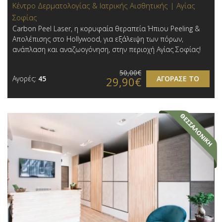
Κέντρο Δερματολογίας & Ιατρικής Αισθητικής | Αγίας
Σοφίας
Carbon Peel Laser, η κορυφαία θεραπεία Ήπιου Peeling &
Απολέπισης στο Hollywood, για εξάλειψη των πόρων,
ανάπλαση και αναζωογόνηση, στην περιοχή Αγίας Σοφίας!
50,00€
Αγορές:
45
ΑΓΟΡΑΣΕ ΤΟ
29,90€