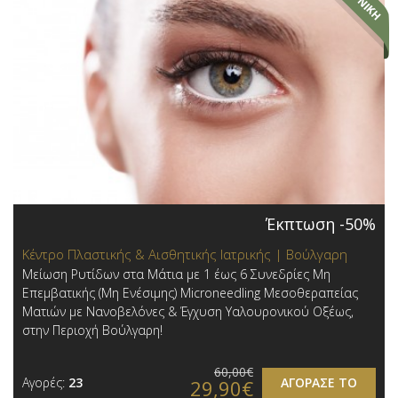
Έκπτωση -50%
Κέντρο Πλαστικής & Αισθητικής Ιατρικής | Βούλγαρη
Μείωση Ρυτίδων στα Μάτια με 1 έως 6 Συνεδρίες Μη
Επεμβατικής (Μη Ενέσιμης) Microneedling Μεσοθεραπείας
Ματιών με Νανοβελόνες & Έγχυση Υαλουρονικού Οξέως,
στην Περιοχή Βούλγαρη!
60,00€
Αγορές:
23
ΑΓΟΡΑΣΕ ΤΟ
29,90€