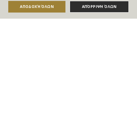
Για να ενημερώνεστε άμεσα για τους Διαγωνισμούς, τα
ΑΠΟΔΟΧΉ ΌΛΩΝ
ΑΠΌΡΡΙΨΗ ΌΛΩΝ
ΑΓΟΡΑΣΕ ΤΟ
Δώρα, τις Νέες Προσφορές & τις Νέες Δωροεπιταγές
του Goldmall
Συμφωνώ με τους
Όρους και τις Προϋποθέσεις
και την
Πολιτική απορρήτου
Επικοινωνία