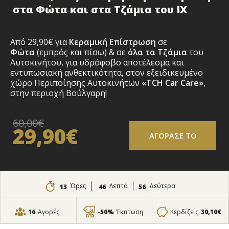
στα Φώτα και στα Τζάμια του ΙΧ
Από 29,90€ για
Κεραμική Επίστρωση
σε
Φώτα
(εμπρός και πίσω) & σε
όλα τα Τζάμια
του
Αυτοκινήτου, για υδρόφοβο αποτέλεσμα και
εντυπωσιακή ανθεκτικότητα, στον εξειδικευμένο
χώρο Περιποίησης Αυτοκινήτων
«TCH Car Care»
,
στην περιοχή Βούλγαρη!
60,00€
29,90€
ΑΓΟΡΑΣΕ ΤΟ
Ώρες
Λεπτά
Δεύτερα
13
46
55
16
Αγορές
-50%
Έκπτωση
Κερδίζεις
30,10€