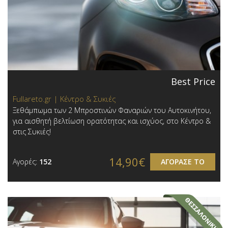
Best Price
Fullareto.gr | Κέντρο & Συκιές
Ξεθάμπωμα των 2 Μπροστινών Φαναριών του Αυτοκινήτου,
για αισθητή βελτίωση ορατότητας και ισχύος, στο Κέντρο &
στις Συκιές!
14,90€
Αγορές:
152
ΑΓΟΡΑΣΕ ΤΟ