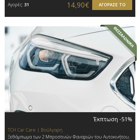
14,90€
Αγορές:
31
ΑΓΟΡΑΣΕ ΤΟ
Έκπτωση -51%
TCH Car Care | Βούλγαρη
Ξεθάμπωμα των 2 Μπροστινών Φαναριών του Αυτοκινήτου,