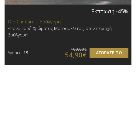
Έκπτωση -45%
TCH Car Care | Βούλγαρη
Επαναφορά Χρώματος Μοτοσυκλέτας, στην περιοχή
Βούλγαρη!
100,00€
Αγορές:
19
ΑΓΟΡΑΣΕ ΤΟ
54,90€