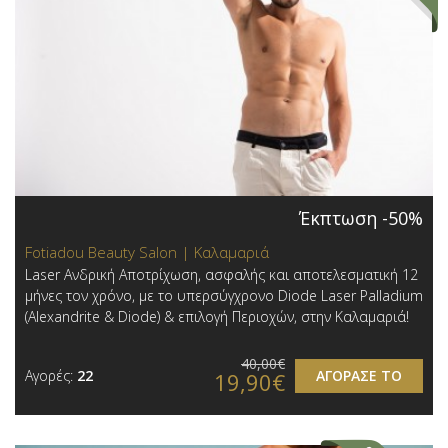
Έκπτωση -50%
Fotiadou Beauty Salon | Καλαμαριά
Laser Ανδρική Αποτρίχωση, ασφαλής και αποτελεσματική 12
μήνες τον χρόνο, με το υπερσύγχρονο Diode Laser Palladium
(Alexandrite & Diode) & επιλογή Περιοχών, στην Καλαμαριά!
40,00€
Αγορές:
22
ΑΓΟΡΑΣΕ ΤΟ
19,90€