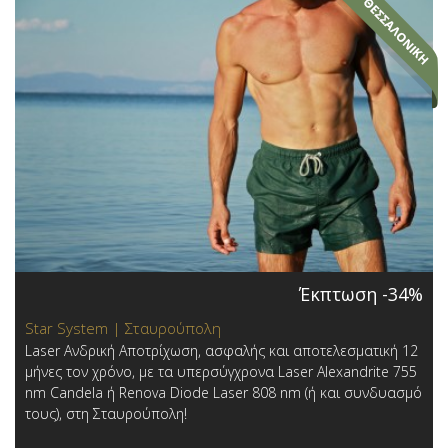
Έκπτωση -34%
Star System | Σταυρούπολη
Laser Ανδρική Αποτρίχωση, ασφαλής και αποτελεσματική 12
μήνες τον χρόνο, με τα υπερσύγχρονα Laser Alexandrite 755
nm Candela ή Renova Diode Laser 808 nm (ή και συνδυασμό
τους), στη Σταυρούπολη!