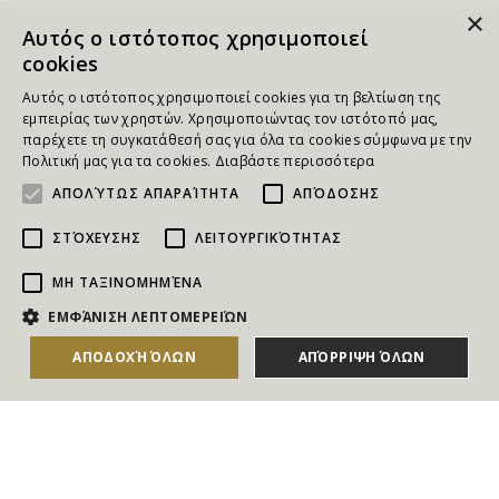
×
Αυτός ο ιστότοπος χρησιμοποιεί
cookies
Αυτός ο ιστότοπος χρησιμοποιεί cookies για τη βελτίωση της
εμπειρίας των χρηστών. Χρησιμοποιώντας τον ιστότοπό μας,
παρέχετε τη συγκατάθεσή σας για όλα τα cookies σύμφωνα με την
Πολιτική μας για τα cookies.
Διαβάστε περισσότερα
ΑΠΟΛΎΤΩΣ ΑΠΑΡΑΊΤΗΤΑ
ΑΠΌΔΟΣΗΣ
ΣΤΌΧΕΥΣΗΣ
ΛΕΙΤΟΥΡΓΙΚΌΤΗΤΑΣ
ΜΗ ΤΑΞΙΝΟΜΗΜΈΝΑ
NEWSLETTER
ΕΜΦΆΝΙΣΗ ΛΕΠΤΟΜΕΡΕΙΏΝ
Για να ενημερώνεστε άμεσα για τους Διαγωνισμούς, τα
ΑΠΟΔΟΧΉ ΌΛΩΝ
ΑΠΌΡΡΙΨΗ ΌΛΩΝ
ΑΓΟΡΑΣΕ ΤΟ
Δώρα, τις Νέες Προσφορές & τις Νέες Δωροεπιταγές
του Goldmall