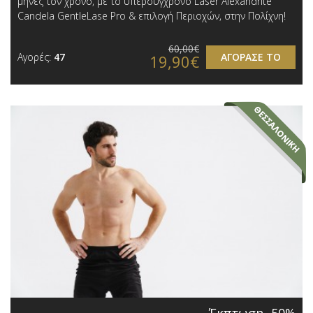
μήνες τον χρόνo, με το υπερσύγχρονο Laser Alexandrite
Candela GentleLase Pro & επιλογή Περιοχών, στην Πολίχνη!
60,00€
Αγορές:
47
ΑΓΟΡΑΣΕ ΤΟ
19,90€