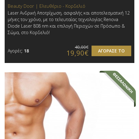
Beauty Door | Ελευθέριο - Κορδελιό
Laser Ανδρική Αποτρίχωση, ασφαλής και αποτελεσματική 12
μήνες τον χρόνο, με το τελευταίας τεχνολογίας Renova
Diode Laser 808 nm και επιλογή Περιοχών σε Πρόσωπο &
Σώμα, στo Κορδελιό!
40,00€
Αγορές:
18
ΑΓΟΡΑΣΕ ΤΟ
19,90€