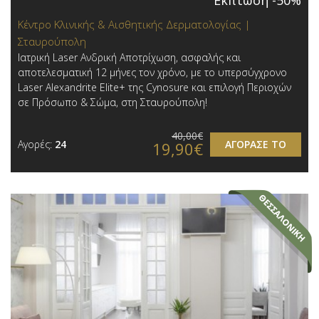
Έκπτωση -50%
Κέντρο Κλινικής & Αισθητικής Δερματολογίας |
Σταυρούπολη
Ιατρική Laser Ανδρική Αποτρίχωση, ασφαλής και
αποτελεσματική 12 μήνες τον χρόνο, με το υπερσύγχρονο
Laser Alexandrite Elite+ της Cynosure και επιλογή Περιοχών
σε Πρόσωπο & Σώμα, στη Σταυρούπολη!
40,00€
Αγορές:
24
ΑΓΟΡΑΣΕ ΤΟ
19,90€