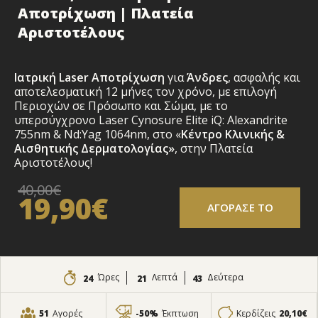
Αποτρίχωση | Πλατεία
Αριστοτέλους
Ιατρική Laser Αποτρίχωση
για
Άνδρες
,
ασφαλής και
αποτελεσματική 12 μήνες τον χρόνο, με επιλογή
Περιοχών σε Πρόσωπο και
Σώμα, με το
υπερσύγχρονο Laser Cynosure Elite iQ: Alexandrite
755nm & Nd:Yag 1064nm, στο «
Κέντρο Κλινικής &
Αισθητικής Δερματολογίας»
, στην Πλατεία
Αριστοτέλους!
40,00€
19,90€
ΑΓΟΡΑΣΕ ΤΟ
Ώρες
Λεπτά
Δεύτερα
24
21
41
51
Αγορές
-50%
Έκπτωση
Κερδίζεις
20,10€