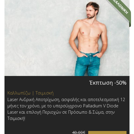
Έκπτωση -50%
Καλλωπίζω | Τσιμισκή
Laser Ανδρική Αποτρίχωση, ασφαλής και αποτελεσματική 12
μήνες τον χρόνο, με το υπερσύγχρονο Palladium V Diode
Laser και επιλογή Περιοχών σε Πρόσωπο & Σώμα, στην
Τσιμισκή!
40,00€