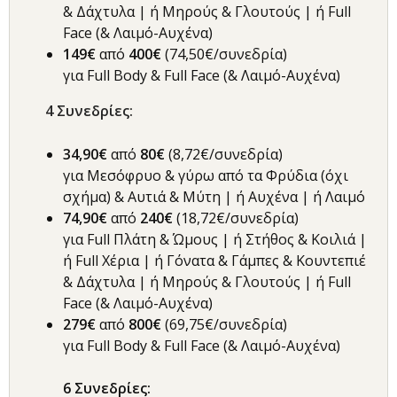
& Δάχτυλα | ή Μηρούς & Γλουτούς | ή Full
Face (& Λαιμό-Αυχένα)
149€
από
40
0€
(74,50€/συνεδρία)
για Full Body & Full Face (& Λαιμό-Αυχένα)
4 Συνεδρίες:
34,90€
από
8
0€
(8,72€/συνεδρία)
για Μεσόφρυο & γύρω από τα Φρύδια (όχι
σχήμα) & Αυτιά & Μύτη | ή Αυχένα | ή Λαιμό
74,90€
από
240€
(18,72€/συνεδρία)
για Full Πλάτη & Ώμους | ή Στήθος & Κοιλιά |
ή Full Χέρια | ή Γόνατα & Γάμπες & Κουντεπιέ
& Δάχτυλα | ή Μηρούς & Γλουτούς | ή Full
Face (& Λαιμό-Αυχένα)
279€
από
80
0€
(69,75€/συνεδρία)
για Full Body & Full Face (& Λαιμό-Αυχένα)
6 Συνεδρίες: