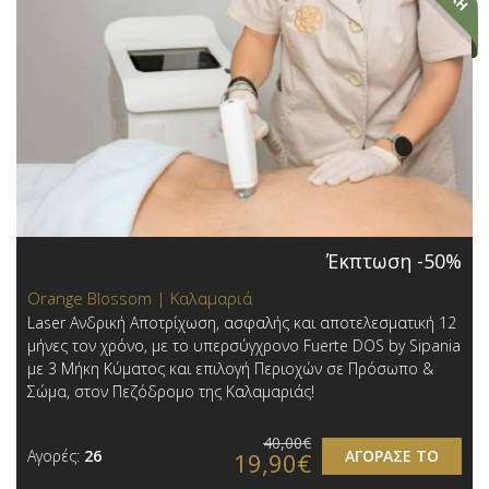
Έκπτωση -50%
Orange Blossom | Καλαμαριά
Laser Ανδρική Αποτρίχωση, ασφαλής και αποτελεσματική 12
μήνες τον χρόνο, με το υπερσύγχρονο Fuerte DOS by Sipania
με 3 Μήκη Κύματος και επιλογή Περιοχών σε Πρόσωπο &
Σώμα, στον Πεζόδρομο της Καλαμαριάς!
40,00€
Αγορές:
26
ΑΓΟΡΑΣΕ ΤΟ
19,90€