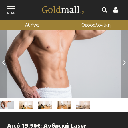
MENU
Αθήνα
Θεσσαλονίκη
ΕΓΓΡΑΦΗ
ΕΙΣΟΔΟΣ
Από 19,90€: Ανδρική Laser