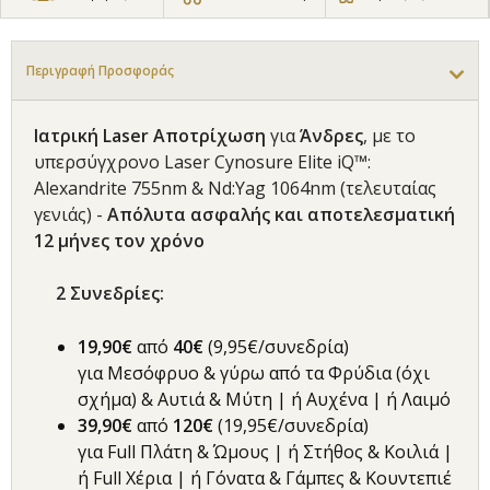
Περιγραφή Προσφοράς
Ιατρική Laser Αποτρίχωση
για
Άνδρες
, με το
υπερσύγχρονο Laser Cynosure Elite iQ™:
Alexandrite 755nm & Nd:Yag 1064nm (τελευταίας
γενιάς) -
Απόλυτα ασφαλής και αποτελεσματική
12 μήνες τον χρόνο
2 Συνεδρίες:
19,90€
από
40€
(9,95€/συνεδρία)
για Μεσόφρυο & γύρω από τα Φρύδια (όχι
σχήμα) & Αυτιά & Μύτη | ή Αυχένα | ή Λαιμό
39,90€
από
120€
(19,95€/συνεδρία)
για Full Πλάτη & Ώμους | ή Στήθος & Κοιλιά |
ή Full Χέρια | ή Γόνατα & Γάμπες & Κουντεπιέ