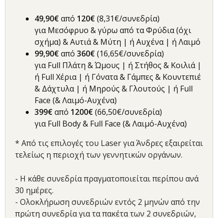
49,90€
από
12
0€
(8,31€/συνεδρία)
για Μεσόφρυο & γύρω από τα Φρύδια (όχι
σχήμα) & Αυτιά & Μύτη | ή Αυχένα | ή Λαιμό
99,90€
από
360€
(16,65€/συνεδρία)
για Full Πλάτη & Ώμους | ή Στήθος & Κοιλιά |
ή Full Χέρια | ή Γόνατα & Γάμπες & Κουντεπιέ
& Δάχτυλα | ή Μηρούς & Γλουτούς | ή Full
Face (& Λαιμό-Αυχένα)
399€
από
120
0€
(66,50€/συνεδρία)
για Full Body & Full Face (& Λαιμό-Αυχένα)
* Από τις επιλογές του Laser για Άνδρες εξαιρείται
τελείως η περιοχή των γεννητικών οργάνων.
- Η κάθε συνεδρία πραγματοποιείται περίπου ανά
30 ημέρες.
- Ολοκλήρωση συνεδριών εντός 2 μηνών από την
πρώτη συνεδρία για τα πακέτα των 2 συνεδριών,