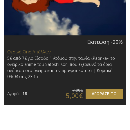
Έκπτωση -29%
Θερινό Cine Απόλλων
5€ από 7€ για Είσοδο 1 Ατόμου στην ταινία «Paprika», το
ονειρικό anime του Satoshi Kon, που εξερευνά τα όρια
ανάμεσα στα όνειρα και την πραγματικότητα! | Κυριακή
09/08 στις 23:15
7,00€
Αγορές:
18
ΑΓΟΡΑΣΕ ΤΟ
5,00€