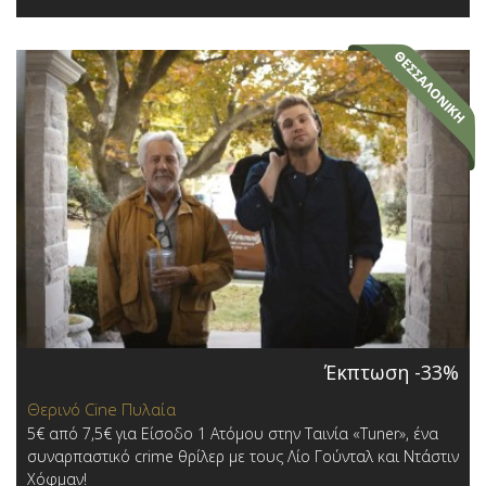
Έκπτωση -33%
Θερινό Cine Πυλαία
5€ από 7,5€ για Είσοδο 1 Ατόμου στην Ταινία «Tuner», ένα
συναρπαστικό crime θρίλερ με τους Λίο Γούνταλ και Ντάστιν
Χόφμαν!