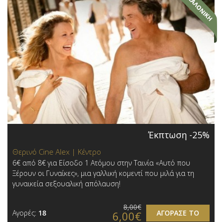
Έκπτωση -25%
Θερινό Cine Alex | Κέντρο
6€ από 8€ για Είσοδο 1 Ατόμου στην Ταινία «Αυτό που
Ξέρουν οι Γυναίκες», μια γαλλική κομεντί που μιλά για τη
γυναικεία σεξουαλική απόλαυση!
8,00€
Αγορές:
18
ΑΓΟΡΑΣΕ ΤΟ
6,00€