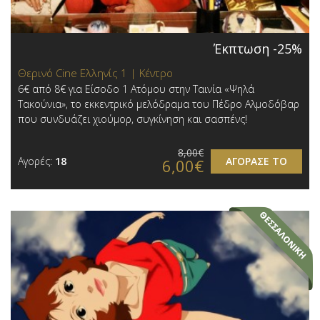
Έκπτωση -25%
Θερινό Cine Ελληνίς 1 | Κέντρο
6€ από 8€ για Είσοδο 1 Ατόμου στην Ταινία «Ψηλά
Τακούνια», το εκκεντρικό μελόδραμα του Πέδρο Αλμοδόβαρ
που συνδυάζει χιούμορ, συγκίνηση και σασπένς!
8,00€
Αγορές:
18
ΑΓΟΡΑΣΕ ΤΟ
6,00€