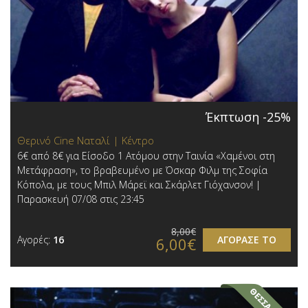
Έκπτωση -25%
Θερινό Cine Ναταλί | Κέντρο
6€ από 8€ για Είσοδο 1 Ατόμου στην Ταινία «Χαμένοι στη
Μετάφραση», το βραβευμένο με Όσκαρ Φιλμ της Σοφία
Κόπολα, με τους Μπιλ Μάρεϊ και Σκάρλετ Γιόχανσον! |
Παρασκευή 07/08 στις 23:45
8,00€
Αγορές:
16
ΑΓΟΡΑΣΕ ΤΟ
6,00€