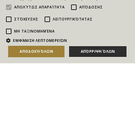
ΑΠΟΛΎΤΩΣ ΑΠΑΡΑΊΤΗΤΑ
ΑΠΌΔΟΣΗΣ
ΣΤΌΧΕΥΣΗΣ
ΛΕΙΤΟΥΡΓΙΚΌΤΗΤΑΣ
ΜΗ ΤΑΞΙΝΟΜΗΜΈΝΑ
NEWSLETTER
ΕΜΦΆΝΙΣΗ ΛΕΠΤΟΜΕΡΕΙΏΝ
Για να ενημερώνεστε άμεσα για τους Διαγωνισμούς, τα
ΑΠΟΔΟΧΉ ΌΛΩΝ
ΑΠΌΡΡΙΨΗ ΌΛΩΝ
Δώρα, τις Νέες Προσφορές & τις Νέες Δωροεπιταγές
του Goldmall
Συμφωνώ με τους
Όρους και τις Προϋποθέσεις
και την
Πολιτική απορρήτου