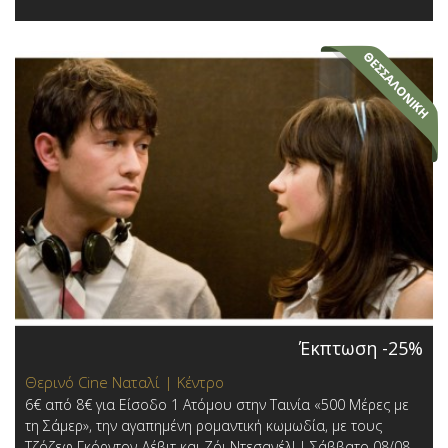
Έκπτωση -25%
Θερινό Cine Ναταλί | Κέντρο
6€ από 8€ για Είσοδο 1 Ατόμου στην Ταινία «500 Μέρες με
τη Σάμερ», την αγαπημένη ρομαντική κωμωδία, με τους
Τζόζεφ Γκόρντον-Λέβιτ και Ζόι Ντεσανέλ! | Σάββατο 08/08