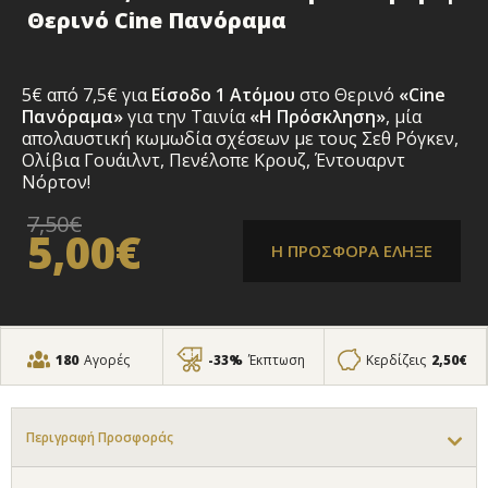
Θερινό Cine Πανόραμα
5€ από 7,5€ για
Είσοδο 1 Ατόμου
στο Θερινό
«Cine
Πανόραμα»
για την Ταινία
«Η Πρόσκληση»
, μία
απολαυστική κωμωδία σχέσεων με τους Σεθ Ρόγκεν,
Ολίβια Γουάιλντ, Πενέλοπε Κρουζ, Έντουαρντ
Νόρτον!
7,50€
5,00€
Η ΠΡΟΣΦΟΡΑ ΕΛΗΞΕ
180
Αγορές
-33%
Έκπτωση
Κερδίζεις
2,50€
Περιγραφή Προσφοράς