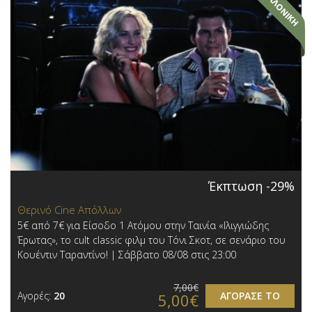
Έκπτωση -29%
Θερινό Cine Απόλλων
5€ από 7€ για Είσοδο 1 Ατόμου στην Ταινία «Ιλιγγιώδης
Έρωτας», το cult classic φιλμ του Τόνι Σκοτ, σε σενάριο του
Κουέντιν Ταραντίνο! | Σάββατο 08/08 στις 23:00
7,00€
Αγορές:
20
ΑΓΟΡΑΣΕ ΤΟ
5,00€