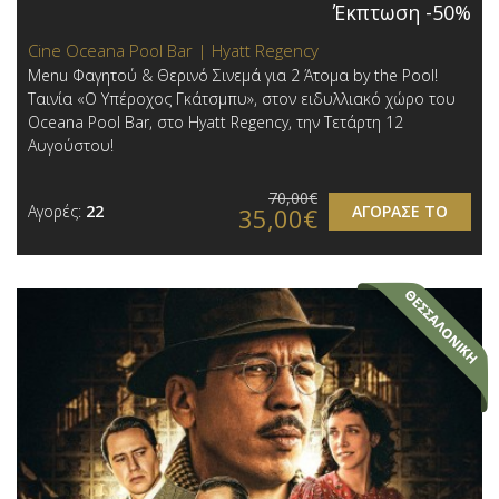
Έκπτωση -50%
Cine Oceana Pool Bar | Hyatt Regency
Menu Φαγητού & Θερινό Σινεμά για 2 Άτομα by the Pool!
Ταινία «Ο Υπέροχος Γκάτσμπυ», στον ειδυλλιακό χώρο του
Oceana Pool Bar, στο Hyatt Regency, την Τετάρτη 12
Αυγούστου!
70,00€
Αγορές:
22
ΑΓΟΡΑΣΕ ΤΟ
35,00€