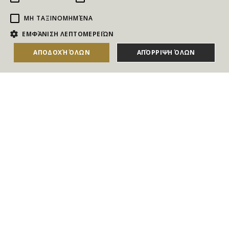
ΜΗ ΤΑΞΙΝΟΜΗΜΈΝΑ
NEWSLETTER
ΕΜΦΆΝΙΣΗ ΛΕΠΤΟΜΕΡΕΙΏΝ
Για να ενημερώνεστε άμεσα για τους Διαγωνισμούς, τα
ΑΠΟΔΟΧΉ ΌΛΩΝ
ΑΠΌΡΡΙΨΗ ΌΛΩΝ
Δώρα, τις Νέες Προσφορές & τις Νέες Δωροεπιταγές
του Goldmall
Συμφωνώ με τους
Όρους και τις Προϋποθέσεις
και την
Πολιτική απορρήτου