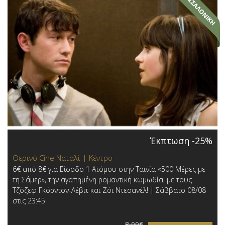
Έκπτωση -25%
Θερινό Cine Ναταλί | Κέντρο
6€ από 8€ για Είσοδο 1 Ατόμου στην Ταινία «500 Μέρες με
τη Σάμερ», την αγαπημένη ρομαντική κωμωδία, με τους
Τζόζεφ Γκόρντον-Λέβιτ και Ζόι Ντεσανέλ! | Σάββατο 08/08
στις 23:45
8,00€