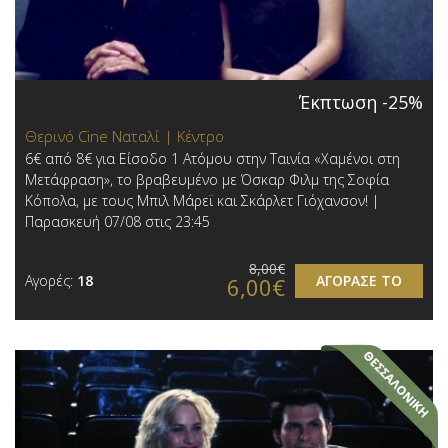
Έκπτωση -25%
Θερινό Cine Ναταλί | Κέντρο
6€ από 8€ για Είσοδο 1 Ατόμου στην Ταινία «Χαμένοι στη
Μετάφραση», το βραβευμένο με Όσκαρ Φιλμ της Σοφία
Κόπολα, με τους Μπιλ Μάρεϊ και Σκάρλετ Γιόχανσον! |
Παρασκευή 07/08 στις 23:45
8,00€
Αγορές:
18
ΑΓΟΡΑΣΕ ΤΟ
6,00€