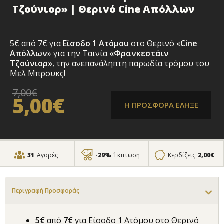
Τζούνιορ» | Θερινό Cine Απόλλων
5€ από 7€ για
Είσοδο 1 Ατόμου
στο Θερινό «
Cine
Απόλλων
» για την Ταινία
«Φρανκεστάιν
Τζούνιορ»
, την ανεπανάληπτη παρωδία τρόμου του
Μελ Μπρουκς!
7,00€
5,00€
Η ΠΡΟΣΦΟΡΑ ΕΛΗΞΕ
31
Αγορές
-29%
Έκπτωση
Κερδίζεις
2,00€
Περιγραφή Προσφοράς
5€
από
7
€
για Είσοδο 1 Ατόμου στο Θερινό