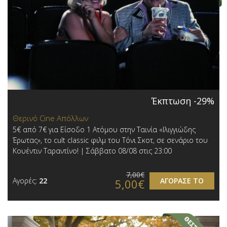
Έκπτωση -29%
Θερινό Cine Απόλλων
5€ από 7€ για Είσοδο 1 Ατόμου στην Ταινία «Ιλιγγιώδης
Έρωτας», το cult classic φιλμ του Τόνι Σκοτ, σε σενάριο του
Κουέντιν Ταραντίνο! | Σάββατο 08/08 στις 23:00
7,00€
Αγορές:
22
ΑΓΟΡΑΣΕ ΤΟ
5,00€