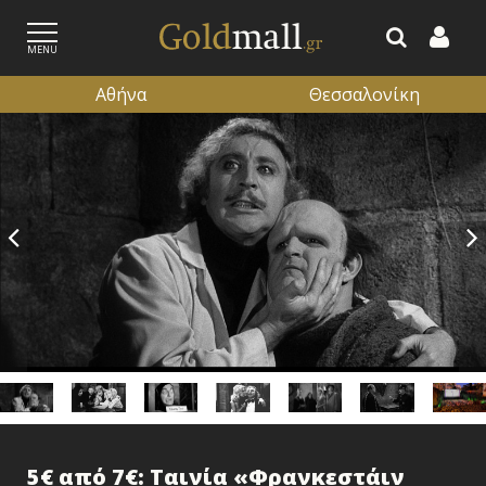
MENU
Αθήνα
Θεσσαλονίκη
ΕΓΓΡΑΦΗ
ΕΙΣΟΔΟΣ
5€ από 7€: Ταινία «Φρανκεστάιν