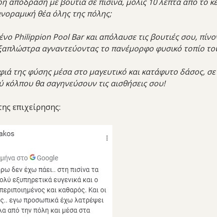
ρη απόδραση με βουτιά σε πισίνα, μόλις 10 λεπτά από το 
νοραμική θέα όλης της πόλης;
νο Philippion Pool Bar και απόλαυσε τις βουτιές σου, πίν
ν ξαπλώστρα αγναντεύοντας το πανέμορφο φυσικό τοπίο του
ιά της φύσης μέσα στο μαγευτικό και κατάφυτο δάσος, σ
ύ κόλπου θα σαγηνεύσουν τις αισθήσεις σου!
της επιχείρησης: