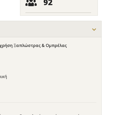
92
 με χρήση Ξαπλώστρας & Ομπρέλας
μική