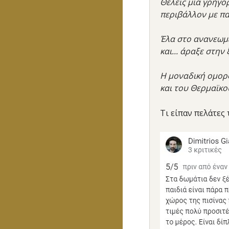
Θέλεις μία γρήγο
περιβάλλον με πα
Έλα στο ανανεωμέ
και... άραξε στη
Η μοναδική ομορφ
και του Θερμαϊκο
Τι είπαν πελάτες 