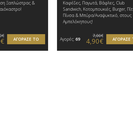
χρήση Ξαπλώστρας &
Καφέδες, Παγωτά, Βάφλες, Club
αιόκαστρο!
Sandwich, Κοτομπουκιές, Burger, Πί
Πίνσα & Μπύρα/Αναψυκτικό , στους
Αμπελόκηπους!
0€
7,00€
ΑΓΟΡΑΣΕ ΤΟ
Αγορές:
69
ΑΓΟΡΑΣΕ 
0€
4,90€