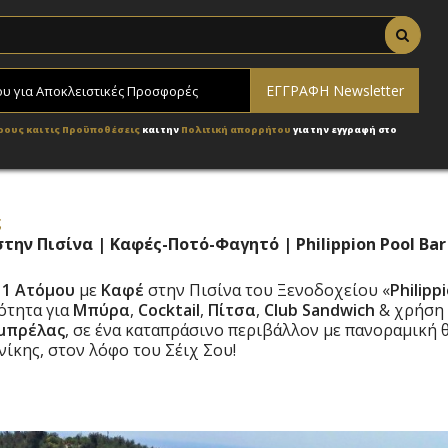
ρους και τις Προϋποθέσεις
και την
Πολιτική απορρήτου
για την εγγραφή στο
ς
στην Πισίνα | Καφές-Ποτό-Φαγητό | Philippion Pool Bar
ο
1 Ατόμου
με
Καφέ
στην Πισίνα του Ξενοδοχείου «
Philipp
ότητα για
Μπύρα
,
Cocktail
,
Πίτσα
,
Club Sandwich
& χρήση
μπρέλας
, σε ένα καταπράσινο περιβάλλον με πανοραμική 
ίκης, στον λόφο του Σέιχ Σου!