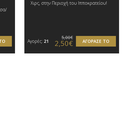
Χιρς, στην Περιοχή του Ιπποκρατείου!
τσα/
5,00€
ΤΟ
Αγορές:
21
ΑΓΟΡΑΣΕ ΤΟ
2,50€