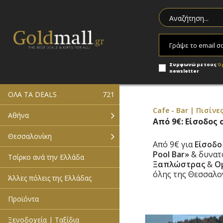
Συμφωνώ με τους
Ό
newsletter
ΟΛΑ ΤΑ DEALS
721
Cafe - Bar | Πισίνε
Αθήνα
Από 9€: Είσοδος 
Θεσσαλονίκη
Από 9€ για
Είσοδ
Pool Bar»
& δυνατ
Τσίρκο ανά την Ελλάδα
Ξαπλώστρας
&
Ο
όλης της Θεσσαλον
Άλλες πόλεις της Ελλάδας
Προϊόντα
Ξενοδοχεία | Ταξίδια