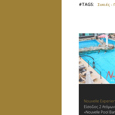
#TAGS:
Συκιές -
Nouvelle Experi
Είσοδος 2 Ατόμων
«Nouvelle Pool Ba