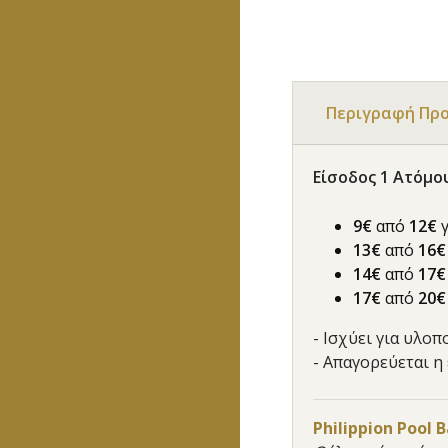
Περιγραφή Πρ
Είσοδος 1 Ατόμο
9€
από
12€
13€
από
16
14€
από
17€
17€
από
20€
- Ισχύει για υλοπ
- Απαγορεύεται η
Philippion Pool B