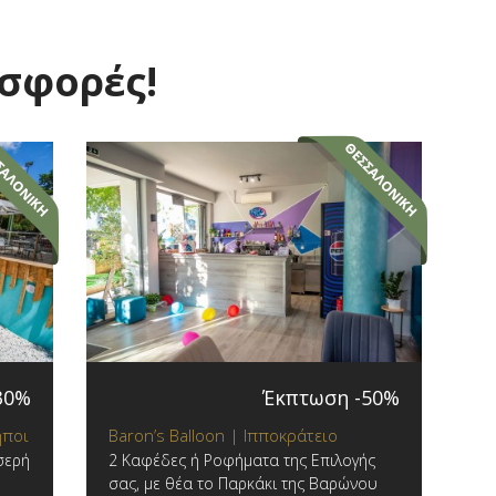
οσφορές!
30%
Έκπτωση -50%
ηποι
Baron’s Balloon | Ιπποκράτειο
σερή
2 Καφέδες ή Ροφήματα της Επιλογής
σας, με θέα το Παρκάκι της Βαρώνου