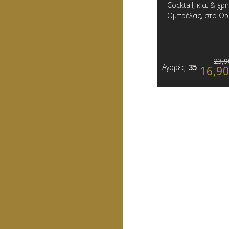
Cocktail, κ.α. & 
Ομπρέλας, στο Ωρ
23,9
Αγορές:
35
16,9