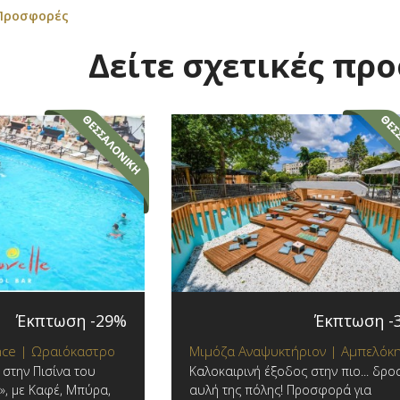
 Προσφορές
Δείτε σχετικές πρ
Έκπτωση -29%
Έκπτωση -
ence | Ωραιόκαστρο
Μιμόζα Αναψυκτήριον | Αμπελόκ
 στην Πισίνα του
Καλοκαιρινή έξοδος στην πιο... δρο
r», με Καφέ, Μπύρα,
αυλή της πόλης! Προσφορά για