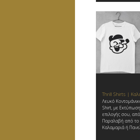
Thrill Shirts | Κα
Λευκό Κοντομάνικ
Shirt, με Εκτύπωσ
επιλογής σου, από τ
Παραλαβή από το
Καλαμαριά ή Πανε