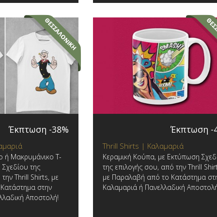
Έκπτωση -38%
Έκπτωση -
λαμαριά
Thrill Shirts | Καλαμαριά
ο ή Μακρυμάνικο T-
Κεραμική Κούπα, με Εκτύπωση Σχεδ
η Σχεδίου της
της επιλογής σου, από την Thrill Shirt
ην Thrill Shirts, με
με Παραλαβή από το Κατάστημα στ
 Κατάστημα στην
Καλαμαριά ή Πανελλαδική Αποστολή
λλαδική Αποστολή!