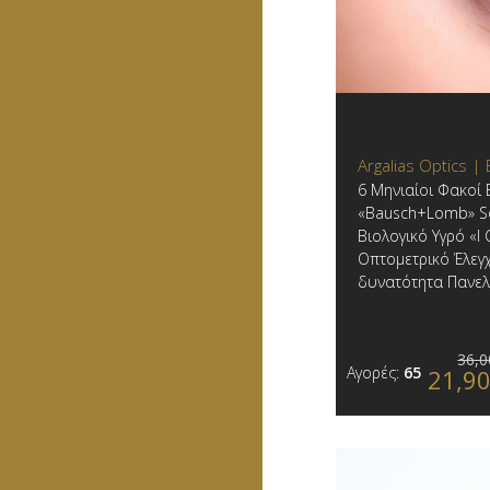
Argalias Optics |
6 Μηνιαίοι Φακοί
«Bausch+Lomb» So
Βιολογικό Υγρό «I 
Οπτομετρικό Έλεγχ
δυνατότητα Πανελ
36,0
Αγορές:
65
21,9