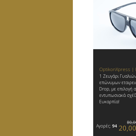
OptikonXpress |
1 Ζευγάρι Γυαλιώ
επώνυμων εταιρει
Drop, με επιλογή
εντυπωσιακά σχέδ
Ευκαρπία!
80,0
Αγορές:
94
20,0