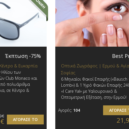
Έκπτωση -75%
Best P
 Κέντρο & Ευκαρπία
Οπτικά Ζωγράφος | Ερμού & Αγί
ν Ηλίου των
Σοφίας
ών Club Monaco και
6 Μηνιαίοι Φακοί Επαφής («Bausch
 από πολυάριθμα
Lomb») & 1 Υγρό Φακών Επαφής 24
ια, σε Κέντρο &
«I Care Yal» με Υαλουρονικό &
Οπτομετρική Εξέταση, στην Ερμού!
Αγορές:
104
ΑΓΟΡΑΣΕ 
0€
21,
ΑΓΟΡΑΣΕ ΤΟ
0€