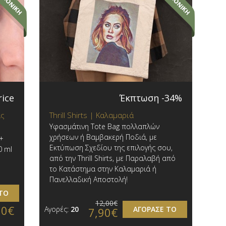
rice
Έκπτωση -34%
ας
Thrill Shirts | Καλαμαριά
Υφασμάτινη Tote Bag πολλαπλών
χρήσεων ή Βαμβακερή Ποδιά, με
 +
Εκτύπωση Σχεδίου της επιλογής σου,
0 ml
από την Thrill Shirts, με Παραλαβή από
το Κατάστημα στην Καλαμαριά ή
Πανελλαδική Αποστολή!
ΤΟ
12,00€
90€
Αγορές:
20
ΑΓΟΡΑΣΕ ΤΟ
7,90€