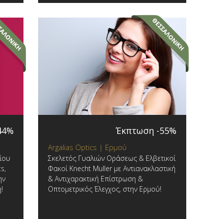
44%
Έκπτωση -55%
Argalias Optics | Ερμού
ίου
Σκελετός Γυαλιών Οράσεως & Ελβετικοί
s,
Φακοί Knecht Muller με Αντιανακλαστική
ην
& Αντιχαρακτική Επίστρωση &
!
Οπτομετρικός Έλεγχος, στην Ερμού!