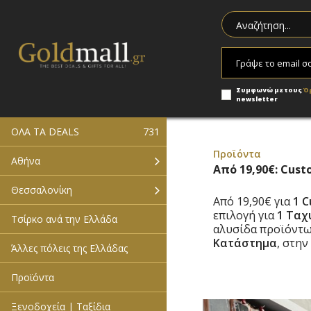
Συμφωνώ με τους
Ό
newsletter
ΟΛΑ ΤΑ DEALS
731
Προϊόντα
Αθήνα
Από 19,90€: Cus
Θεσσαλονίκη
Από 19,90€ για
1 
επιλογή για
1 Ταχ
Τσίρκο ανά την Ελλάδα
αλυσίδα προϊόντω
Κατάστημα
,
στην
Άλλες πόλεις της Ελλάδας
Προϊόντα
Ξενοδοχεία | Ταξίδια