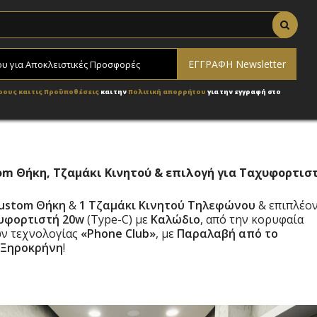
ρους και τις Προϋποθέσεις
και την
Πολιτική απορρήτου
για την εγγραφή στο
tom Θήκη, Τζαμάκι Κινητού & επιλογή για Ταχυφορτισ
Custom Θήκη
&
1 Τζαμάκι Κινητού Τηλεφώνου
& επιπλέο
υφορτιστή 20w
(Type-C) με
Καλώδιο
, από την κορυφαία
ν τεχνολογίας
«Phone Club»
, με
Παραλαβή από το
Ξηροκρήνη
!