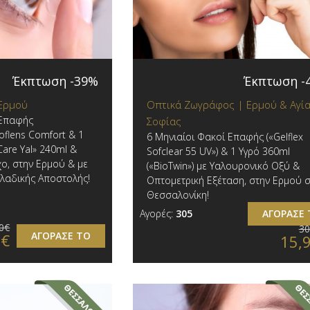
Έκπτωση -39%
Έκπτωση -
 Ερμού
Οπτικά Ζωγράφος | Ερμού & Αγί
 Επαφής
Σοφίας
flens Comfort & 1
6 Μηνιαίοι Φακοί Επαφής («Gelflex
Care Yal» 240ml &
Sofclear 55 UV») & 1 Υγρό 360ml
ο, στην Ερμού & με
(«BioTwin») με Υαλουρονικό Οξύ &
λαδικής Αποστολής!
Οπτομετρική Εξέταση, στην Ερμού 
Θεσσαλονίκη!
Αγορές:
305
ΑΓΟΡΑΣΕ 
0€
30
ΑΓΟΡΑΣΕ ΤΟ
0€
15,