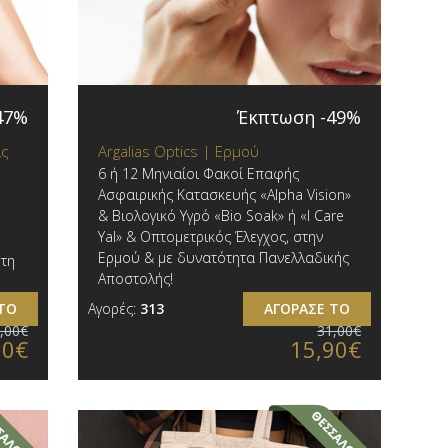
47%
Έκπτωση -49%
ας
Argalias Optics | Ερμού
6 ή 12 Μηνιαίοι Φακοί Επαφής
Ασφαιρικής Κατασκευής «Alpha Vision»
& Βιολογικό Υγρό «Bio Soak» ή «I Care
Yal» & Οπτομετρικός Έλεγχος, στην
Ερμού & με δυνατότητα Πανελλαδικής
στη
Αποστολής!
ΤΟ
Αγορές:
313
ΑΓΟΡΑΣΕ ΤΟ
,00€
31,00€
90€
15,90€