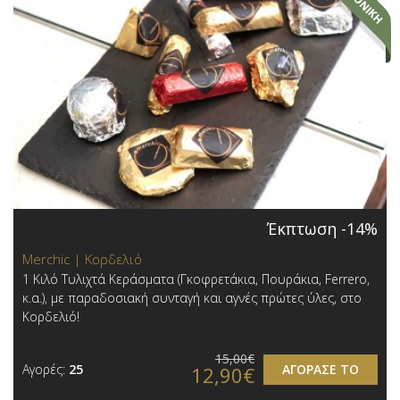
Έκπτωση -14%
Merchic | Κορδελιό
1 Κιλό Τυλιχτά Κεράσματα (Γκοφρετάκια, Πουράκια, Ferrero,
κ.α.), με παραδοσιακή συνταγή και αγνές πρώτες ύλες, στο
Κορδελιό!
15,00€
Αγορές:
25
ΑΓΟΡΑΣΕ ΤΟ
12,90€