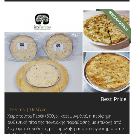
Best Price
imFarms | Πολίχνη
Χειροποίητα Περέκ (600γρ., κατεψυγμένα), η περίφημη
αυθεντική πίτα της ποντιακής παράδοσης, με επιλογή από
λαχταριστές γεύσεις, με Παραλαβή από το εργαστήριο στην