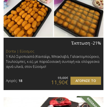
Έκπτωση -21%
Dorita | Εύοσμος
1 Κιλό Σιροπιαστά (Κανταΐφι, Μπακλαβά, Γαλακτομπούρεκο,
Τουλούμπες, κ.α.), με παραδοσιακή συνταγή και ολόφρεσκα
αγνά υλικά, στον Εύοσμο!
15,00€
Αγορές:
18
ΑΓΟΡΑΣΕ ΤΟ
11,90€