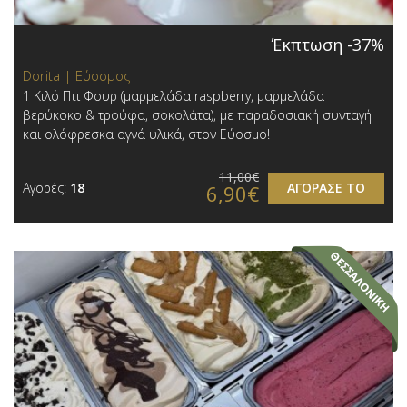
Έκπτωση -37%
Dorita | Εύοσμος
1 Κιλό Πτι Φουρ (μαρμελάδα raspberry, μαρμελάδα
βερύκοκο & τρούφα, σοκολάτα), με παραδοσιακή συνταγή
και ολόφρεσκα αγνά υλικά, στον Εύοσμο!
11,00€
Αγορές:
18
ΑΓΟΡΑΣΕ ΤΟ
6,90€