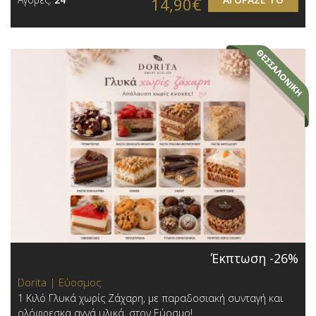
14,90€
Έκπτωση -26%
Dorita | Εύοσμος
1 Κιλό Γλυκά χωρίς Ζάχαρη, με παραδοσιακή συνταγή και
ολόφρεσκα αγνά υλικά, στον Εύοσμο!