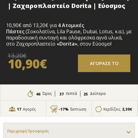
| Ζαχαροπλαστείο Dorita | Εύοσμος
10,90€ από 13,20€ για
4 Ατομικές
Πάστες
(Σοκολατίνα, Lila Pause, Dubai, Lotus, κ.α.), με
παραδοσιακή συνταγή και ολόφρεσκα αγνά υλικά,
στο Ζαχαροπλαστείο
«Dorita»
, στον Εύοσμο!
13,20€
10,90€
ΑΓΟΡΑΣΕ ΤΟ
Ώρες
Λεπτά
Δεύτερα
46
37
24
17
Αγορές
-17%
Έκπτωση
Κερδίζεις
2,30€
Περιγραφή Προσφοράς