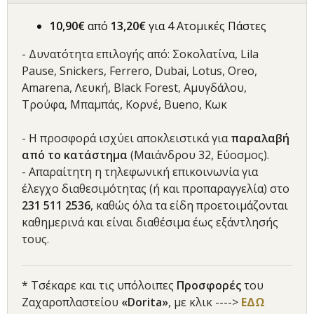
10,90€
από
13,20€
για 4 Ατομικές Πάστες
- Δυνατότητα επιλογής από: Σοκολατίνα, Lila
Pause, Snickers, Ferrero, Dubai, Lotus, Oreo,
Amarena, Λευκή, Black Forest, Αμυγδάλου,
Τρούφα, Μπαμπάς, Κορνέ, Bueno, Κωκ
- Η προσφορά ισχύει αποκλειστικά για
παραλαβή
από το κατάστημα
(Μαιάνδρου 32, Εύοσμος).
- Απαραίτητη η τηλεφωνική επικοινωνία για
έλεγχο διαθεσιμότητας (ή και προπαραγγελία) στο
231 511 2536
, καθώς όλα τα είδη προετοιμάζονται
καθημερινά και είναι διαθέσιμα έως εξάντλησής
τους.
* Τσέκαρε και τις υπόλοιπες
Προσφορές
του
Ζαχαροπλαστείου
«Dorita»
, με κλικ ---->
ΕΔΩ