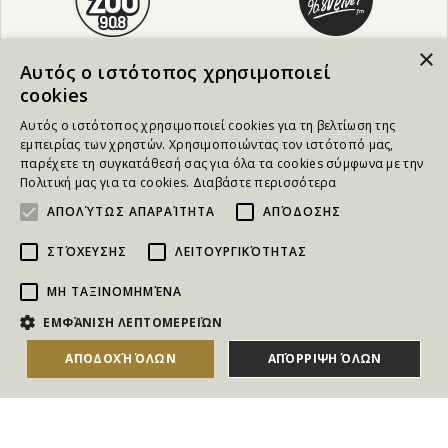
×
Αυτός ο ιστότοπος χρησιμοποιεί
cookies
Αυτός ο ιστότοπος χρησιμοποιεί cookies για τη βελτίωση της
εμπειρίας των χρηστών. Χρησιμοποιώντας τον ιστότοπό μας,
παρέχετε τη συγκατάθεσή σας για όλα τα cookies σύμφωνα με την
Πολιτική μας για τα cookies.
Διαβάστε περισσότερα
ΑΠΟΛΎΤΩΣ ΑΠΑΡΑΊΤΗΤΑ
ΑΠΌΔΟΣΗΣ
ΣΤΌΧΕΥΣΗΣ
ΛΕΙΤΟΥΡΓΙΚΌΤΗΤΑΣ
ΜΗ ΤΑΞΙΝΟΜΗΜΈΝΑ
NEWSLETTER
ΕΜΦΆΝΙΣΗ ΛΕΠΤΟΜΕΡΕΙΏΝ
Για να ενημερώνεστε άμεσα για τους Διαγωνισμούς, τα
ΑΠΟΔΟΧΉ ΌΛΩΝ
ΑΠΌΡΡΙΨΗ ΌΛΩΝ
ΑΓΟΡΑΣΕ ΤΟ
Δώρα, τις Νέες Προσφορές & τις Νέες Δωροεπιταγές
του Goldmall