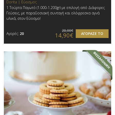
Dorita | Εύοσμος
1 Τούρτα Παγωτό (1.000-1.200gr) με επιλογή από Διάφορες
Γεύσεις, με παραδοσιακή συνταγή και ολόφρεσκα αγνά
υλικά, στον Εύοσμο!
20,00€
Αγορές:
20
ΑΓΟΡΑΣΕ ΤΟ
14,90€