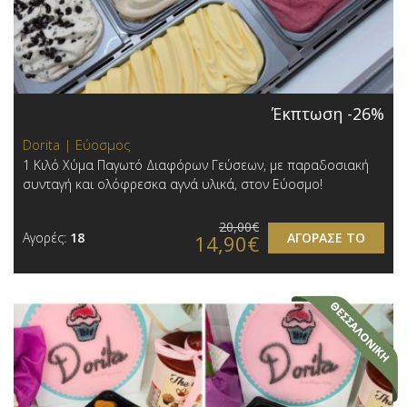
Έκπτωση -26%
Dorita | Εύοσμος
1 Κιλό Χύμα Παγωτό Διαφόρων Γεύσεων, με παραδοσιακή
συνταγή και ολόφρεσκα αγνά υλικά, στον Εύοσμο!
20,00€
Αγορές:
18
ΑΓΟΡΑΣΕ ΤΟ
14,90€