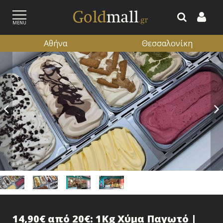
MENU
Αθήνα
Θεσσαλονίκη
ΕΓΓΡΑΦΗ
ΕΙΣΟΔΟΣ
14,90€ από 20€: 1Kg Χύμα Παγωτό |