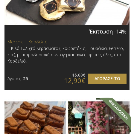
Έκπτωση -14%
Merchic | Κορδελιό
1 Κιλό Τυλιχτά Κεράσματα (Γκοφρετάκια, Πουράκια, Ferrero,
κ.α.), με παραδοσιακή συνταγή και αγνές πρώτες ύλες, στο
Κορδελιό!
15,00€
Αγορές:
25
ΑΓΟΡΑΣΕ ΤΟ
12,90€