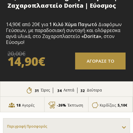
Ζαχαροπλαστείο Dorita | Εύοσμος
14,90€ από 20€ για
1 Κιλό
Χύμα Παγωτό
Διαφόρων
Γεύσεων, με παραδοσιακή συνταγή και ολόφρεσκα
αγνά υλικά, στο Ζαχαροπλαστείο
«Dorita»
, στον
Εύοσμο!
20,00€
14,90€
ΑΓΟΡΑΣΕ ΤΟ
Ώρες
Λεπτά
Δεύτερα
31
34
31
18
Αγορές
-26%
Έκπτωση
Κερδίζεις
5,10€
Περιγραφή Προσφοράς