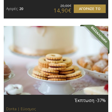
20,00€
Αγορές:
20
ΑΓΟΡΑΣΕ ΤΟ
14,90€
Έκπτωση -37%
Dorita | Εύοσμος