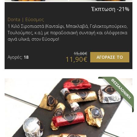
Έκπτωση -21%
Dorita | Εύοσμος
1 Κιλό Σιροπιαστά (Κανταΐφι, Μπακλαβά, Γαλακτομπούρεκο,
Τουλούμπες, κ.α.), με παραδοσιακή συνταγή και ολόφρεσκα
αγνά υλικά, στον Εύοσμο!
15,00€
Αγορές:
18
ΑΓΟΡΑΣΕ ΤΟ
11,90€