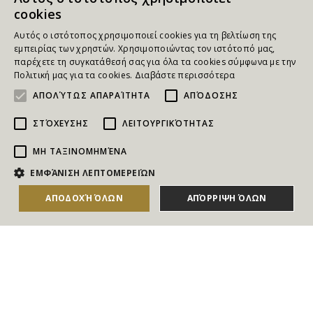
cookies
Αυτός ο ιστότοπος χρησιμοποιεί cookies για τη βελτίωση της
εμπειρίας των χρηστών. Χρησιμοποιώντας τον ιστότοπό μας,
παρέχετε τη συγκατάθεσή σας για όλα τα cookies σύμφωνα με την
Πολιτική μας για τα cookies.
Διαβάστε περισσότερα
ΑΠΟΛΎΤΩΣ ΑΠΑΡΑΊΤΗΤΑ
ΑΠΌΔΟΣΗΣ
ΣΤΌΧΕΥΣΗΣ
ΛΕΙΤΟΥΡΓΙΚΌΤΗΤΑΣ
ΜΗ ΤΑΞΙΝΟΜΗΜΈΝΑ
NEWSLETTER
ΕΜΦΆΝΙΣΗ ΛΕΠΤΟΜΕΡΕΙΏΝ
Για να ενημερώνεστε άμεσα για τους Διαγωνισμούς, τα
ΑΠΟΔΟΧΉ ΌΛΩΝ
ΑΠΌΡΡΙΨΗ ΌΛΩΝ
ΑΓΟΡΑΣΕ ΤΟ
Δώρα, τις Νέες Προσφορές & τις Νέες Δωροεπιταγές
του Goldmall