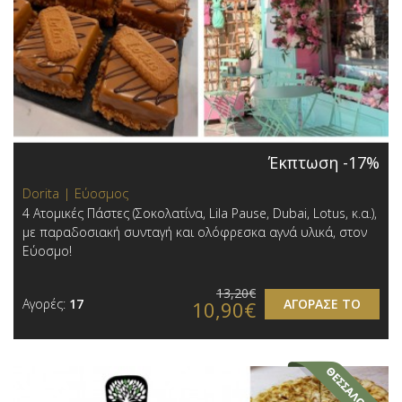
Έκπτωση -17%
Dorita | Εύοσμος
4 Ατομικές Πάστες (Σοκολατίνα, Lila Pause, Dubai, Lotus, κ.α.),
με παραδοσιακή συνταγή και ολόφρεσκα αγνά υλικά, στον
Εύοσμο!
13,20€
Αγορές:
17
ΑΓΟΡΑΣΕ ΤΟ
10,90€