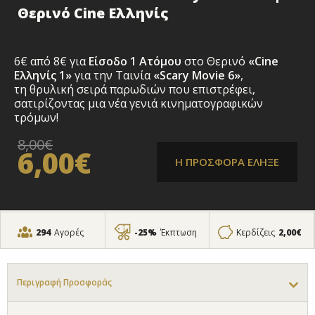
Θερινό Cine Ελληνίς
6€ από 8€ για
Είσοδο 1 Ατόμου
στο
Θερινό
«Cine
Ελληνίς 1»
για την Ταινία
«Scary Movie 6»
,
τη θρυλική σειρά παρωδιών που επιστρέφει,
σατιρίζοντας μια νέα γενιά κινηματογραφικών
τρόμων!
8,00€
6,00€
Η ΠΡΟΣΦΟΡΑ ΕΛΗΞΕ
294
Αγορές
-25%
Έκπτωση
Κερδίζεις
2,00€
Περιγραφή Προσφοράς