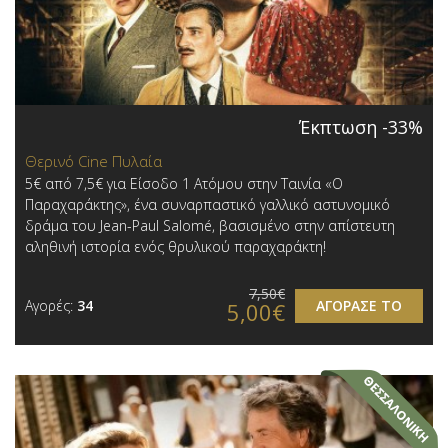
Έκπτωση -33%
Θερινό Cine Πυλαία
5€ από 7,5€ για Είσοδο 1 Ατόμου στην Ταινία «Ο
Παραχαράκτης», ένα συναρπαστικό γαλλικό αστυνομικό
δράμα του Jean-Paul Salomé, βασισμένο στην απίστευτη
αληθινή ιστορία ενός θρυλικού παραχαράκτη!
7,50€
Αγορές:
34
ΑΓΟΡΑΣΕ ΤΟ
5,00€