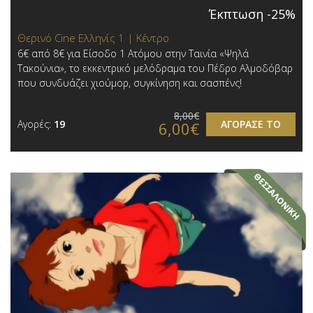
Έκπτωση -25%
Θερινό Cine Ελληνίς 1 | Κέντρο
6€ από 8€ για Είσοδο 1 Ατόμου στην Ταινία «Ψηλά
Τακούνια», το εκκεντρικό μελόδραμα του Πέδρο Αλμοδόβαρ
που συνδυάζει χιούμορ, συγκίνηση και σασπένς!
8,00€
Αγορές:
19
ΑΓΟΡΑΣΕ ΤΟ
6,00€