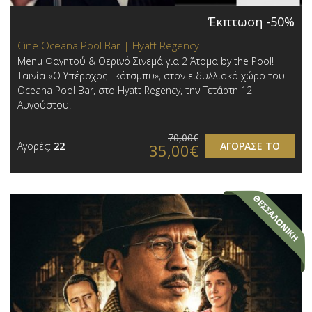
Έκπτωση -50%
Cine Oceana Pool Bar | Hyatt Regency
Menu Φαγητού & Θερινό Σινεμά για 2 Άτομα by the Pool!
Ταινία «Ο Υπέροχος Γκάτσμπυ», στον ειδυλλιακό χώρο του
Oceana Pool Bar, στο Hyatt Regency, την Τετάρτη 12
Αυγούστου!
70,00€
Αγορές:
22
ΑΓΟΡΑΣΕ ΤΟ
35,00€