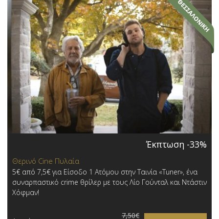
Έκπτωση -33%
Θερινό Cine Πυλαία
5€ από 7,5€ για Είσοδο 1 Ατόμου στην Ταινία «Tuner», ένα
συναρπαστικό crime θρίλερ με τους Λίο Γούνταλ και Ντάστιν
Χόφμαν!
7,50€