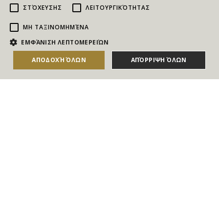
ΣΤΌΧΕΥΣΗΣ
ΛΕΙΤΟΥΡΓΙΚΌΤΗΤΑΣ
ΜΗ ΤΑΞΙΝΟΜΗΜΈΝΑ
NEWSLETTER
ΕΜΦΆΝΙΣΗ ΛΕΠΤΟΜΕΡΕΙΏΝ
Για να ενημερώνεστε άμεσα για τους Διαγωνισμούς, τα
ΑΠΟΔΟΧΉ ΌΛΩΝ
ΑΠΌΡΡΙΨΗ ΌΛΩΝ
Δώρα, τις Νέες Προσφορές & τις Νέες Δωροεπιταγές
του Goldmall
Συμφωνώ με τους
Όρους και τις Προϋποθέσεις
και την
Πολιτική απορρήτου