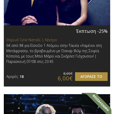
Έκπτωση -25%
Θερινό Cine Ναταλί | Κέντρο
6€ από 8€ για Είσοδο 1 Ατόμου στην Ταινία «Χαμένοι στη
Μετάφραση», το βραβευμένο με Όσκαρ Φιλμ της Σοφία
Κόπολα, με τους Μπιλ Μάρεϊ και Σκάρλετ Γιόχανσον! |
Παρασκευή 07/08 στις 23:45
8,00€
Αγορές:
18
ΑΓΟΡΑΣΕ ΤΟ
6,00€