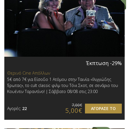
Έκπτωση -29%
Θερινό Cine Απόλλων
5€ από 7€ για Είσοδο 1 Ατόμου στην Ταινία «Ιλιγγιώδης
Έρωτας», το cult classic φιλμ του Τόνι Σκοτ, σε σενάριο του
Κουέντιν Ταραντίνο! | Σάββατο 08/08 στις 23:00
7,00€
Αγορές:
22
ΑΓΟΡΑΣΕ ΤΟ
5,00€