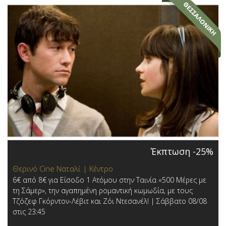
Έκπτωση -25%
Θερινό Cine Ναταλί | Κέντρο
6€ από 8€ για Είσοδο 1 Ατόμου στην Ταινία «500 Μέρες με
τη Σάμερ», την αγαπημένη ρομαντική κωμωδία, με τους
Τζόζεφ Γκόρντον-Λέβιτ και Ζόι Ντεσανέλ! | Σάββατο 08/08
στις 23:45