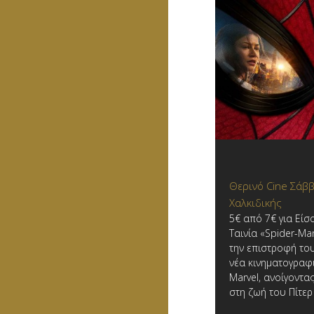
Θερινό Cine Σάββ
Χαλκιδικής
5€ από 7€ για Είσ
Ταινία «Spider-Ma
την επιστροφή το
νέα κινηματογραφι
Marvel, ανοίγοντα
στη ζωή του Πίτερ