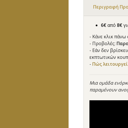
Περιγραφή Πρ
6€
από
8€
γ
- Κάνε κλικ πάνω
- Προβολές:
Παρασ
- Εάν δεν βρίσκε
εκπτωτικών κουπ
-
Πώς λειτουργεί 
Μια ομάδα ενόρκ
παραμένουν ανοιχ