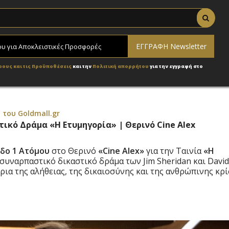
ρους και τις Προϋποθέσεις
και την
Πολιτική απορρήτου
για την εγγραφή στο
του Goldmall.gr
τικό Δράμα «Η Ετυμηγορία» | Θερινό Cine Alex
οδο 1 Ατόμου
στο Θερινό
«Cine Alex»
για την Ταινία
«
Η
α συναρπαστικό δικαστικό δράμα των Jim Sheridan και David
όρια της αλήθειας, της δικαιοσύνης και της ανθρώπινης κρί