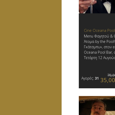
Cine Oceana Pool
Menu Φαγητού & Θ
Άτομα by the Pool
Γκάτσμπυ», στον 
Oceana Pool Bar, σ
Τετάρτη 12 Αυγού
70,0
Αγορές:
31
35,0