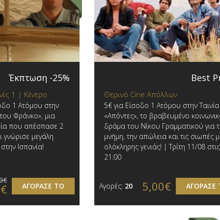
Έκπτωση -25%
Best P
νίς 1 | Κέντρο
Θερινό Cine Απόλλων
οδο 1 Ατόμου στην
5€ για Είσοδο 1 Ατόμου στην Ταινία
 του Φράνκο», μια
«Απόντες», το βραβευμένο κοινωνι
ία που απέσπασε 2
δράμα του Νίκου Γραμματικού για 
ι γνώρισε μεγάλη
μνήμη, την απώλεια και τις σιωπές μ
 στην Ισπανία!
ολόκληρης γενιάς! | Τρίτη 11/08 στι
21:00
0€
5,00€
ΑΓΟΡΑΣΕ ΤΟ
Αγορές:
20
ΑΓΟΡΑΣΕ 
0€