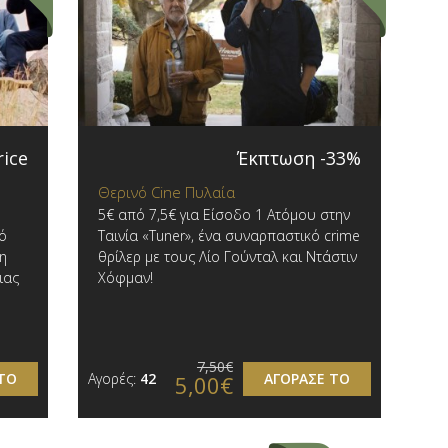
rice
Έκπτωση -33%
Θερινό Cine Πυλαία
5€ από 7,5€ για Είσοδο 1 Ατόμου στην
κό
Ταινία «Tuner», ένα συναρπαστικό crime
τη
θρίλερ με τους Λίο Γούνταλ και Ντάστιν
ιας
Χόφμαν!
ς
7,50€
ΤΟ
Αγορές:
42
ΑΓΟΡΑΣΕ ΤΟ
5,00€