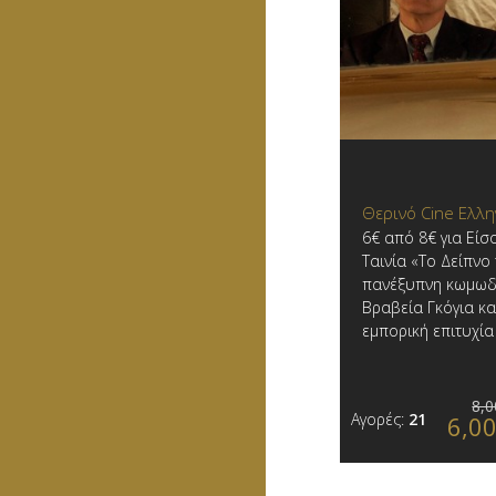
Θερινό Cine Ελλη
6€ από 8€ για Είσ
Ταινία «Το Δείπνο
πανέξυπνη κωμωδ
Βραβεία Γκόγια κα
εμπορική επιτυχία
8,0
Αγορές:
21
6,0