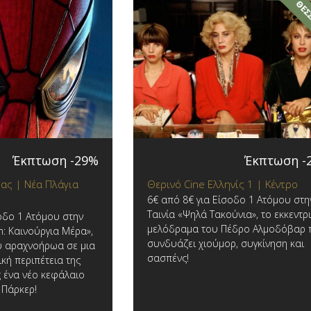
Έκπτωση -29%
Έκπτωση -
ας | Νέα Πλάγια
Θερινό Cine Ελληνίς 1 | Κέντρο
6€ από 8€ για Είσοδο 1 Ατόμου στη
Ταινία «Ψηλά Τακούνια», το εκκεντρ
οδο 1 Ατόμου στην
μελόδραμα του Πέδρο Αλμοδόβαρ 
n: Καινούργια Μέρα»,
συνδυάζει χιούμορ, συγκίνηση και
υ αραχνοήρωα σε μια
σασπένς!
κή περιπέτεια της
ς ένα νέο κεφάλαιο
 Πάρκερ!