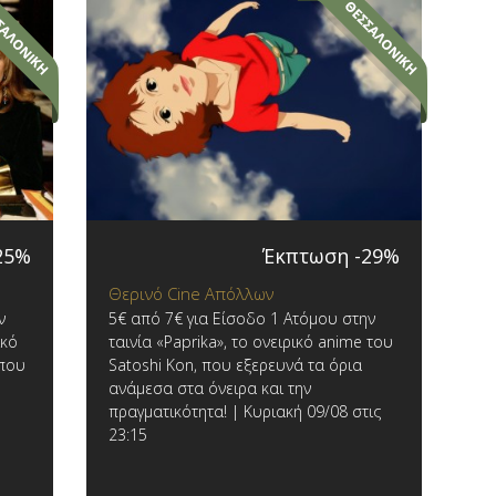
25%
Έκπτωση -29%
Θερινό Cine Απόλλων
ν
5€ από 7€ για Είσοδο 1 Ατόμου στην
ικό
ταινία «Paprika», το ονειρικό anime του
που
Satoshi Kon, που εξερευνά τα όρια
ανάμεσα στα όνειρα και την
πραγματικότητα! | Κυριακή 09/08 στις
23:15