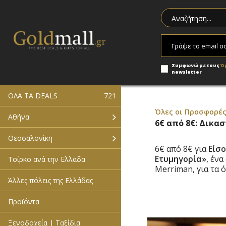
Συμφωνώ με τους
Ό
newsletter
ΟΛΑ ΤΑ DEALS
721
Όλες οι Προσφορές 
Αθήνα
6€ από 8€: Δικασ
Θεσσαλονίκη
6€ από 8€ για
Είσ
Ετυμηγορία
»
, έν
Τσίρκο ανά την Ελλάδα
Merriman, για τα 
Άλλες πόλεις της Ελλάδας
Προϊόντα
Ξενοδοχεία | Ταξίδια