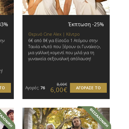
33%
Έκπτωση -25%
Θερινό Cine Alex | Κέντρο
την
6€ από 8€ για Είσοδο 1 Ατόμου στην
Ταινία «Αυτό που Ξέρουν οι Γυναίκες»,
μια γαλλική κομεντί που μιλά για τη
γυναικεία σεξουαλική απόλαυση!
η!
8,00€
ΤΟ
Αγορές:
76
ΑΓΟΡΑΣΕ ΤΟ
6,00€