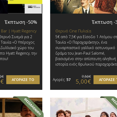
Έκπτωση -50%
Έκπτωση -
 Bar | Hyatt Regency
Θερινό Cine Πυλαία
ερινό Σινεμά για 2
5€ από 7,5€ για Είσοδο 1 Ατόμου σ
! Ταινία «Ο Υπέροχος
Ταινία «Ο Παραχαράκτης», ένα
ειδυλλιακό χώρο του
συναρπαστικό γαλλικό αστυνομικό
το Hyatt Regency, την
δράμα του Jean-Paul Salomé,
στου!
βασισμένο στην απίστευτη αληθινή
ιστορία ενός θρυλικού παραχαράκτ
0€
7,50€
ΑΓΟΡΑΣΕ ΤΟ
Αγορές:
57
ΑΓΟΡΑΣΕ 
0€
5,00€