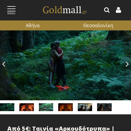
MENU
Αθήνα
Θεσσαλονίκη
ΕΓΓΡΑΦΗ
ΕΙΣΟΔΟΣ
Από 5€: Ταινία «Αρκουδότρυπα» |