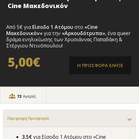
Cine Μακεδονικόν
Από 5€ για
Είσοδο 1 Ατόμου
στο
«Cine
Μακεδονικόν»
για την
«Αρκουδότρυπα»
, ένα queer
δράμα ενηλικίωσης των Χρυσιάννας Παπαδάκη &
Στέργιου Ντινόπουλου!
5,00€
Η ΠΡΟΣΦΟΡΑ ΕΛΗΞΕ
72
Αγορές
Περιγραφή Προσφοράς
3,5€
για Είσοδο 1 Ατόμου στο «Cine