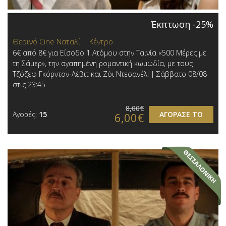
Έκπτωση -25%
Θερινό Cine Ναταλί | Κέντρο
6€ από 8€ για Είσοδο 1 Ατόμου στην Ταινία «500 Μέρες με
τη Σάμερ», την αγαπημένη ρομαντική κωμωδία, με τους
Τζόζεφ Γκόρντον-Λέβιτ και Ζόι Ντεσανέλ! | Σάββατο 08/08
στις 23:45
8,00€
Αγορές:
15
ΑΓΟΡΑΣΕ ΤΟ
6,00€