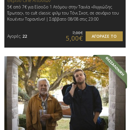
Θερινό Cine Απόλλων
5€ από 7€ για Είσοδο 1 Ατόμου στην Ταινία «Ιλιγγιώδης
Έρωτας», το cult classic φιλμ του Τόνι Σκοτ, σε σενάριο του
Κουέντιν Ταραντίνο! | Σάββατο 08/08 στις 23:00
7,00€
Αγορές:
22
ΑΓΟΡΑΣΕ ΤΟ
5,00€