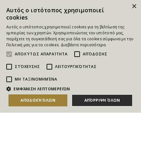
×
Αυτός ο ιστότοπος χρησιμοποιεί
cookies
Αυτός ο ιστότοπος χρησιμοποιεί cookies για τη βελτίωση της
εμπειρίας των χρηστών. Χρησιμοποιώντας τον ιστότοπό μας,
παρέχετε τη συγκατάθεσή σας για όλα τα cookies σύμφωνα με την
Πολιτική μας για τα cookies.
Διαβάστε περισσότερα
ΑΠΟΛΎΤΩΣ ΑΠΑΡΑΊΤΗΤΑ
ΑΠΌΔΟΣΗΣ
ΣΤΌΧΕΥΣΗΣ
ΛΕΙΤΟΥΡΓΙΚΌΤΗΤΑΣ
ΜΗ ΤΑΞΙΝΟΜΗΜΈΝΑ
NEWSLETTER
ΕΜΦΆΝΙΣΗ ΛΕΠΤΟΜΕΡΕΙΏΝ
Για να ενημερώνεστε άμεσα για τους Διαγωνισμούς, τα
ΑΠΟΔΟΧΉ ΌΛΩΝ
ΑΠΌΡΡΙΨΗ ΌΛΩΝ
Δώρα, τις Νέες Προσφορές & τις Νέες Δωροεπιταγές
του Goldmall