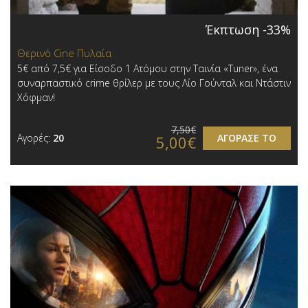
Έκπτωση -33%
Θερινό Cine Πυλαία
5€ από 7,5€ για Είσοδο 1 Ατόμου στην Ταινία «Tuner», ένα
συναρπαστικό crime θρίλερ με τους Λίο Γούνταλ και Ντάστιν
Χόφμαν!
7,50€
Αγορές:
20
ΑΓΟΡΑΣΕ ΤΟ
5,00€