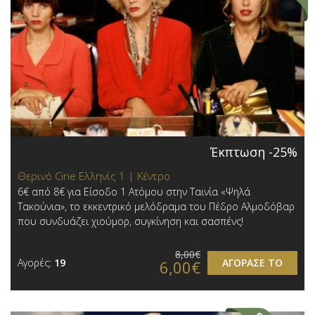
Έκπτωση -25%
Θερινό Cine Ελληνίς 1 | Κέντρο
6€ από 8€ για Είσοδο 1 Ατόμου στην Ταινία «Ψηλά
Τακούνια», το εκκεντρικό μελόδραμα του Πέδρο Αλμοδόβαρ
που συνδυάζει χιούμορ, συγκίνηση και σασπένς!
8,00€
Αγορές:
19
ΑΓΟΡΑΣΕ ΤΟ
6,00€