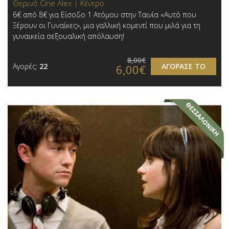
Θερινό Cine Alex | Κέντρο
6€ από 8€ για Είσοδο 1 Ατόμου στην Ταινία «Αυτό που
Ξέρουν οι Γυναίκες», μια γαλλική κομεντί που μιλά για τη
γυναικεία σεξουαλική απόλαυση!
8,00€
Αγορές:
22
ΑΓΟΡΑΣΕ ΤΟ
6,00€