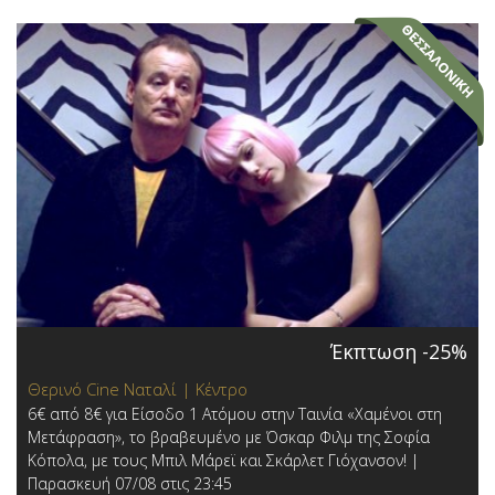
Έκπτωση -25%
Θερινό Cine Ναταλί | Κέντρο
6€ από 8€ για Είσοδο 1 Ατόμου στην Ταινία «Χαμένοι στη
Μετάφραση», το βραβευμένο με Όσκαρ Φιλμ της Σοφία
Κόπολα, με τους Μπιλ Μάρεϊ και Σκάρλετ Γιόχανσον! |
Παρασκευή 07/08 στις 23:45